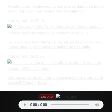
Atentado con explosivos causó graves daños en peaje
en construcción en Santander de Quilichao
8 de agosto de 2026
La Toscana y Villa Gloria, Suba, en alerta por basuras,
inseguridad y presencia de habitantes de calle
8 de agosto de 2026
Denuncian venta de licor y altos niveles de ruido en el
barrio El Rincón, Suba
8 de agosto de 2026
EN VIVO
CATEGORÍAS