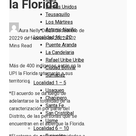
la Florida
Barrios Unidos
Teusaquillo
Los Mártires
Antonio Nariño
Aura Nelly Díaz
9 de febrero de
Localidad 16 – 20
2022
9 de febrero de 2022
810
2
Puente Aranda
Mins Read
La Candelaria
Rafael Uribe Uribe
Más de 400 indígenas están en la
Ciudad Bolivar
UPI la Florida retornarán a sus
Sumapaz
territorios
Localidad 1 – 5
Usaquen
*El acuerdo se da luego de
Chapinero
adelantarse la totalidad de la
Santa Fe
caracterización por parte del
San Cristóbal
Distrito, de las personas que se
Usme
encuentran en el albergue la Florida.
Localidad 6 – 10
Tunjuelito