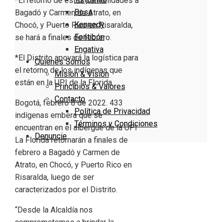
*El retorno de estas comunidades a
Bosa
Bagadó y Carmen de Atrato, en
Kennedy
Chocó, y Puerto Rico en Risaralda,
Fontibón
se hará a finales de febrero.
Engativa
*El Distrito apoyará la logística para
Quienes Somos
el retorno de los indígenas que
Misión & Visión
están en la UPI de la Florida.
Principios & Valores
Contacto
Bogotá, febrero 8 de 2022. 433
Política de Privacidad
indígenas embera que se
Términos y Condiciones
encuentran en el albergue de la UPI
Denuncie
La Florida retornarán a finales de
febrero a Bagadó y Carmen de
Atrato, en Chocó, y Puerto Rico en
Risaralda, luego de ser
caracterizados por el Distrito.
“Desde la Alcaldía nos