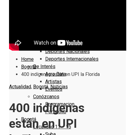
Nacionales
Bogotá
Cundinamarca
Boyacá
Deportes
Deportes Locales
Deportes Nacionales
Deportes Internacionales
Home
De Interés
Bogotá
Agro Data
400 indígenas están en UPI la Florida
Artistas
Actualidad
,
Bogotá
,
Noticias
Eventos
Conózcanos
400 indígenas
Programacion
Portafolio
Bogotá
están en UPI
Localidad 11 – 15
Suba