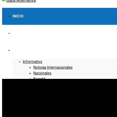
INICIO
LO MÁS VISTO
NOTICIAS
Informativo
Noticias Internacionales
Nacionales
Bogotá
Cundinamarca
Boyacá
Deportes
Deportes Locales
Deportes Nacionales
Deportes Internacionales