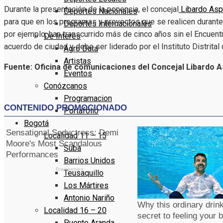
Durante la presentación de la ponencia, el concejal
Libardo Aspr
Deportes Nacionales
para que en los programas y proyectos que se realicen durante 
Deportes Internacionales
por ejemplo, han transcurrido más de cinco años sin el Encuent
De Interés
acuerdo de ciudad y debe ser liderado por el Instituto Distrital 
Agro Data
Artistas
Fuente: Oficina de comunicaciones del Concejal Libardo As
Eventos
Conózcanos
Programacion
Portafolio
Bogotá
Localidad 11 – 15
Suba
Barrios Unidos
Teusaquillo
Los Mártires
Antonio Nariño
Localidad 16 – 20
Puente Aranda