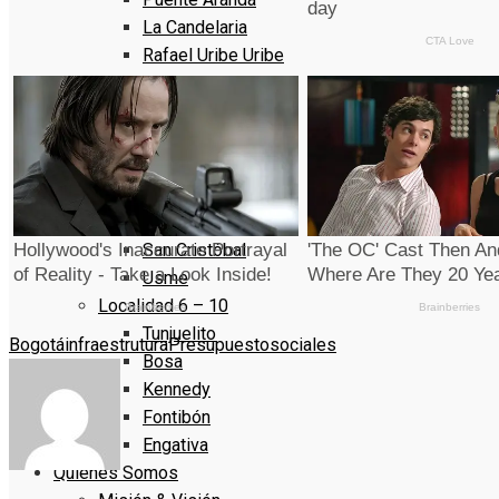
La Candelaria
Rafael Uribe Uribe
Ciudad Bolivar
Sumapaz
Localidad 1 – 5
Usaquen
Chapinero
Santa Fe
San Cristóbal
Usme
Localidad 6 – 10
Tunjuelito
Bogotá
infraestrutura
Presupuesto
sociales
Bosa
Kennedy
Fontibón
Engativa
Quienes Somos