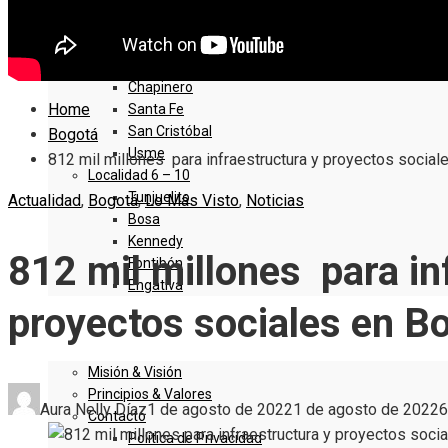
Sumapaz
Localidad 1 – 5
Usaquen
Chapinero
Home
Santa Fe
San Cristóbal
Bogotá
Usme
812 mil millones para infraestructura y proyectos social
Localidad 6 – 10
Tunjuelito
Actualidad
,
Bogotá
,
Lo Más Visto
,
Noticias
Bosa
Kennedy
812 mil millones para in
Fontibón
Engativa
proyectos sociales en B
QUIENES SOMOS
Misión & Visión
Principios & Valores
Aura Nelly Díaz
1 de agosto de 2022
1 de agosto de 2022
6
Contacto
Política de Privacidad