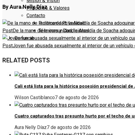
Misión & Visión
By Aura Nelly Díaz
Principios & Valores
Contacto
Política de Privacidad
Términos y Condiciones
Post
De la mano de la comunidad, la Alcaldía de Soacha adoqui
Denuncie
Post
Joven fue abusada sexualmente al interior de un vehículo c
RELATED POSTS
Cali está lista para la histórica posesión presidencial de
Wilson Castiblanco
7 de agosto de 2026
Cuatro capturados tras presunto hurto por el techo de 
Aura Nelly Díaz
7 de agosto de 2026