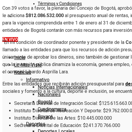
Términos y Condiciones
Con 39 votos a favor, la plenaria del Concejo de Bogotá, aprob
le adiciona
$812.086.532.000
al presupuesto anual de rentas, i
DENUNCIE
para la vigencia comprendida entre 1 de enero al 31 de diciem
entidades de Bogotá contarán con más recursos para inversión 
EN VIVO
“En mi condición de coordinador ponente y presidente de la
Co
llamado a las entidades para que los recursos de adición presu
únicamente de aprobar los dineros, sino también de gestionar 
Inicio
que la inversión pública dinamiza la economía, genera empleo, 
Lo Más Visto
el concejal Libardo Asprilla Lara.
Noticias
Informativo
Entre las entidades que recibirán adición presupuestal para
de
Noticias Internacionales
sociales y fomento a la cultura, deporte e inclusión, se encuent
Nacionales
Bogotá
Secretaria Distrital de Integración Social: $125.615.663.
Cundinamarca
Instituto Distrital de Recreación Y Deporte: $29.762.000.
Boyacá
Instituto Distrital De las Artes: $10.445.000.000
Deportes
Secretaría Distrital de Educación: $241.370.766.000
Deportes Locales