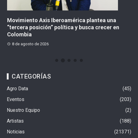
una
Atentado con explosivos causó graves daños
r en
peaje en construcción en Santander de
Quilichao
8 de agosto de 2026
CATEGORÍAS
Agro Data
45
Eventos
203
Nuestro Equipo
2
Artistas
188
Noticias
21371