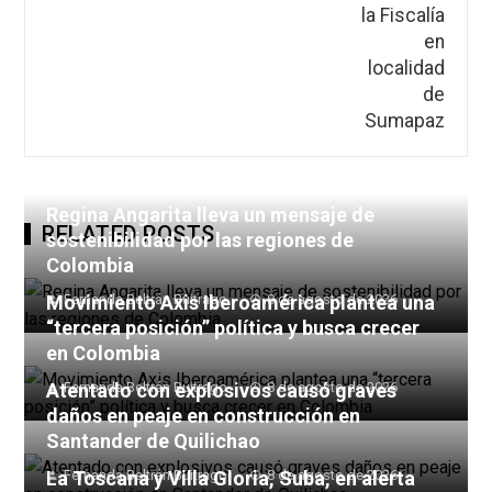
Regina Angarita lleva un mensaje de
RELATED POSTS
sostenibilidad por las regiones de
Colombia
Movimiento Axis Iberoamérica plantea una
Fernanda Beltrán Buitrago
8 de agosto de 2026
“tercera posición” política y busca crecer
en Colombia
Atentado con explosivos causó graves
Fernanda Beltrán Buitrago
8 de agosto de 2026
daños en peaje en construcción en
Santander de Quilichao
La Toscana y Villa Gloria, Suba, en alerta
Fernanda Beltrán Buitrago
8 de agosto de 2026