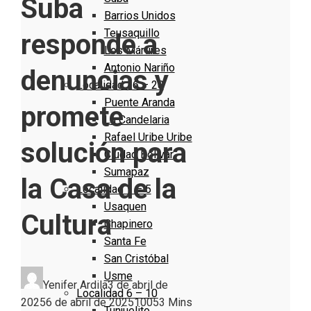
Suba
Barrios Unidos
Teusaquillo
responde a
Los Mártires
Antonio Nariño
denuncias y
Localidad 16 – 20
Puente Aranda
promete
La Candelaria
Rafael Uribe Uribe
solución para
Ciudad Bolivar
Sumapaz
la Casa de la
Localidad 1 – 5
Usaquen
Cultura
Chapinero
Santa Fe
San Cristóbal
Usme
Yenifer Ardila
3 de abril de
Localidad 6 – 10
2025
6 de abril de 2025
1005
3 Mins
Tunjuelito