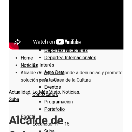
Nacionales
Bogotá
Cundinamarca
Boyacá
Deportes
Deportes Locales
Deportes Nacionales
Deportes Internacionales
Home
De Interés
Noticias
Agro Data
Alcalde de Suba responde a denuncias y promete
Artistas
solución para la Casa de la Cultura
Eventos
Actualidad
,
Lo Más Visto
,
Noticias
,
Conózcanos
Suba
Programacion
Portafolio
Alcalde de
Bogotá
Localidad 11 – 15
Suba