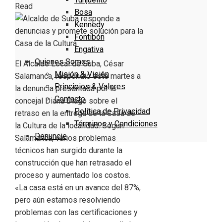
Read
Bosa
Kennedy
Fontibón
Engativa
Quienes Somos
El Alcalde Local de Suba, César
Misión & Visión
Salamanca, respondió este martes a
Principios & Valores
la denuncia presentada por la
Contacto
concejal Diana Diago sobre el
Política de Privacidad
retraso en la entrega de la Casa de
Términos y Condiciones
la Cultura de la localidad. Según
Denuncie
Salamanca, varios problemas
técnicos han surgido durante la
construcción que han retrasado el
proceso y aumentado los costos.
«La casa está en un avance del 87%,
pero aún estamos resolviendo
problemas con las certificaciones y