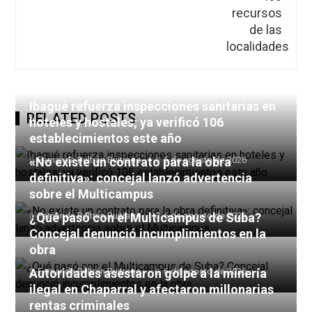
Ibagué refuerza inspecciones sanitarias en
RELATED POSTS
hoteles y hostales; ya verificó 106
establecimientos este año
«No existe un contrato para la obra
Fernanda Beltrán Buitrago
6 de agosto de 2026
definitiva»: concejal lanzó advertencia
sobre el Multicampus
¿Qué pasó con el Multicampus de Suba?
Fernanda Beltrán Buitrago
6 de agosto de 2026
Concejal denunció incumplimientos en la
obra
Autoridades asestaron golpe a la minería
Fernanda Beltrán Buitrago
6 de agosto de 2026
ilegal en Chaparral y afectaron millonarias
rentas criminales