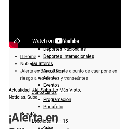
Nacionales
Bogotá
Cundinamarca
Boyacá
Deportes
Deportes Locales
Deportes Nacionales
Deportes Internacionales
Home
De Interés
Noticias
Agro Data
¡Alerta en Bilbao! Poste a punto de caer pone en
Artistas
riesgo a residentes y transeúntes
Eventos
Actualidad
,
JAL Suba
,
Lo Más Visto
,
Conózcanos
Noticias
,
Suba
Programacion
Portafolio
¡Alerta en
Bogotá
Localidad 11 – 15
Suba