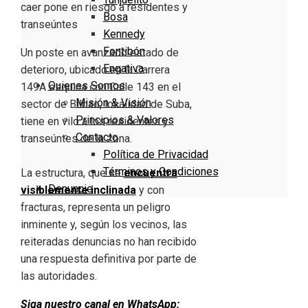
Bosa
Kennedy
Fontibón
Un poste en avanzado estado de
Engativa
deterioro, ubicado en la Carrera
Quienes Somos
149A esquina con Calle 143 en el
Misión & Visión
sector de Bilbao, localidad de Suba,
Principios & Valores
tiene en vilo a los residentes y
Contacto
transeúntes de la zona.
Política de Privacidad
Términos y Condiciones
La estructura, que se
encuentra
Denuncie
visiblemente inclinada
y con
fracturas, representa un peligro
inminente y, según los vecinos, las
reiteradas denuncias no han recibido
una respuesta definitiva por parte de
las autoridades.
Siga nuestro canal en WhatsApp: