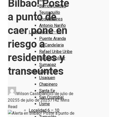
Bilbao! Poste
Barrios Unidos
Teusaquillo
a punto de
Los Mártires
Antonio Nariño
caer pone en
Localidad 16 – 20
Puente Aranda
riesgo a
La Candelaria
Rafael Uribe Uribe
residentes y
Ciudad Bolivar
Sumapaz
transeúntes
Localidad 1 – 5
Usaquen
Chapinero
Santa Fe
Wilson Castiblanco
5 de julio de
San Cristóbal
2025
5 de julio de 2025
714
2 Mins
Usme
Read
Localidad 6 – 10
Tunjuelito