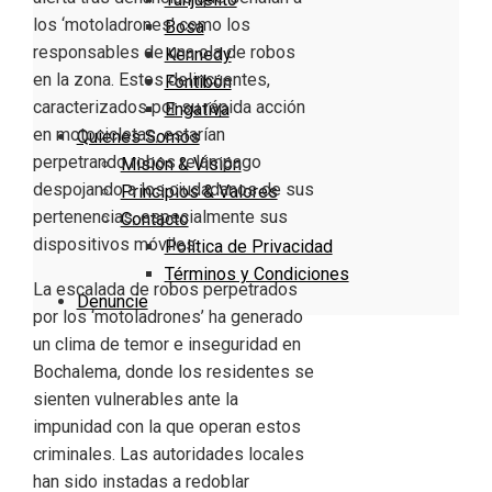
los ‘motoladrones’ como los
Bosa
responsables de una ola de robos
Kennedy
en la zona. Estos delincuentes,
Fontibón
caracterizados por su rápida acción
Engativa
en motocicletas, estarían
Quienes Somos
perpetrando robos relámpago
Misión & Visión
despojando a los ciudadanos de sus
Principios & Valores
pertenencias, especialmente sus
Contacto
dispositivos móviles.
Política de Privacidad
Términos y Condiciones
La escalada de robos perpetrados
Denuncie
por los ‘motoladrones’ ha generado
un clima de temor e inseguridad en
Bochalema, donde los residentes se
sienten vulnerables ante la
impunidad con la que operan estos
criminales. Las autoridades locales
han sido instadas a redoblar