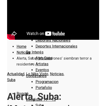
Nacionales
Bogotá
Cundinamarca
Boyacá
Deportes
Deportes Locales
Deportes Nacionales
Deportes Internacionales
Home
De Interés
Noticias
Agro Data
Alerta, Suba: ‘Motoladrones’ siembran terror a
Artistas
residentes
Eventos
Actualidad
,
Lo Más Visto
,
Noticias
,
Conózcanos
Suba
Programacion
Portafolio
Alerta, Suba:
Bogotá
Localidad 11 – 15
Suba