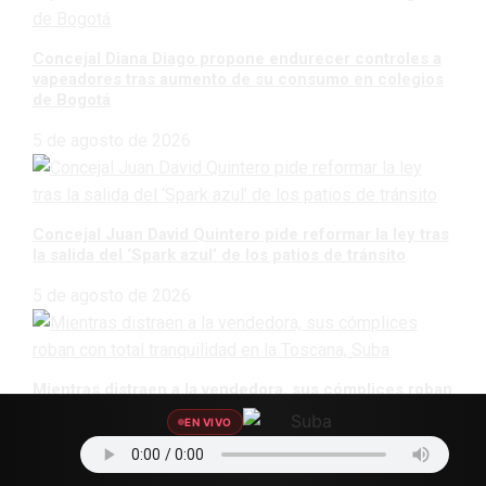
Concejal Diana Diago propone endurecer controles a
vapeadores tras aumento de su consumo en colegios
de Bogotá
5 de agosto de 2026
Concejal Juan David Quintero pide reformar la ley tras
la salida del ‘Spark azul’ de los patios de tránsito
5 de agosto de 2026
Mientras distraen a la vendedora, sus cómplices roban
con total tranquilidad en la Toscana, Suba
EN VIVO
5 de agosto de 2026