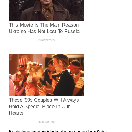
Bochalema
inseguridad
motoladrones
robos
Suba