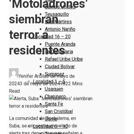
‘Motoladrones’
Barrios Unidos
Teusaquillo
siembran
Los Mártires
Antonio Nariño
terror a
Localidad 16 – 20
Puente Aranda
residentes
La Candelaria
Rafael Uribe Uribe
Ciudad Bolivar
Sumapaz
Yenifer Ardila
3 de mayo de
Localidad 1 – 5
2024
3 de mayo de 2024
782
2 Mins
Usaquen
Read
Chapinero
Santa Fe
San Cristóbal
La comunidad de Bochalema, en
Usme
Suba, se encuentra en estado de
Localidad 6 – 10
alerta tras denuncias que señalan a
Tunjuelito