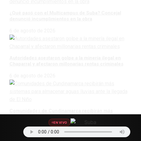
¿Qué pasó con el Multicampus de Suba? Concejal
denunció incumplimientos en la obra
6 de agosto de 2026
Autoridades asestaron golpe a la minería ilegal en
Chaparral y afectaron millonarias rentas criminales
6 de agosto de 2026
Comunidades de Cundinamarca recibirán más
sistemas para almacenar aguas lluvias ante la llegada
de El Niño
EN VIVO
6 de agosto de 2026