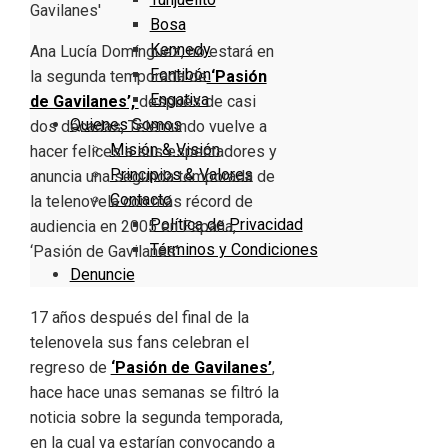
Bosa
Kennedy
Ana Lucía Domínguez, no estará en
Fontibón
la segunda temporada de
‘Pasión
Engativa
de Gavilanes’,
después de casi
Quienes Somos
dos décadas, Telemundo vuelve a
Misión & Visión
hacer felices a sus espectadores y
Principios & Valores
anuncia una segunda temporada de
Contacto
la telenovela con más récord de
Política de Privacidad
audiencia en 2005 en España,
Términos y Condiciones
‘Pasión de Gavilanes’.
Denuncie
17 años después del final de la
telenovela sus fans celebran el
regreso de
‘Pasión de Gavilanes’
,
hace hace unas semanas se filtró la
noticia sobre la segunda temporada,
en la cual ya estarían convocando a