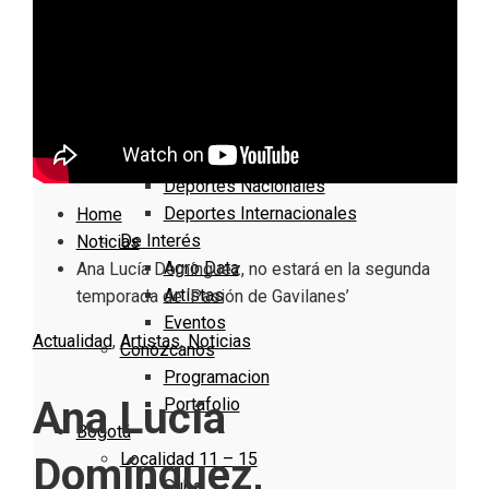
Nacionales
Bogotá
Cundinamarca
Boyacá
Deportes
Deportes Locales
Deportes Nacionales
Deportes Internacionales
Home
De Interés
Noticias
Agro Data
Ana Lucía Domínguez, no estará en la segunda
Artistas
temporada de ‘Pasión de Gavilanes’
Eventos
Actualidad
,
Artistas
,
Noticias
Conózcanos
Programacion
Ana Lucía
Portafolio
Bogotá
Localidad 11 – 15
Domínguez,
Suba