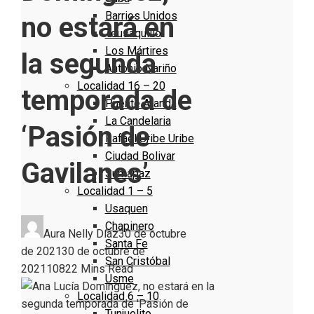
Barrios Unidos
no estará en
Teusaquillo
Los Mártires
la segunda
Antonio Nariño
Localidad 16 – 20
temporada de
Puente Aranda
La Candelaria
‘Pasión de
Rafael Uribe Uribe
Ciudad Bolivar
Gavilanes’
Sumapaz
Localidad 1 – 5
Usaquen
Chapinero
Aura Nelly Díaz
30 de octubre
Santa Fe
de 2021
30 de octubre de
San Cristóbal
2021
1082
2 Mins Read
Usme
Localidad 6 – 10
Tunjuelito