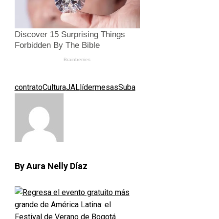
contrato
Cultura
JAL
líder
mesas
Suba
By Aura Nelly Díaz