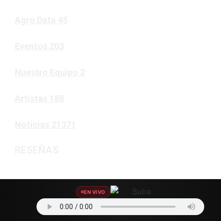
Agro Data
45
Eventos
203
Nuestro Equipo
2
Artistas
188
Noticias
21371
RESEÑAS
Noticias
EN VIVO
90%