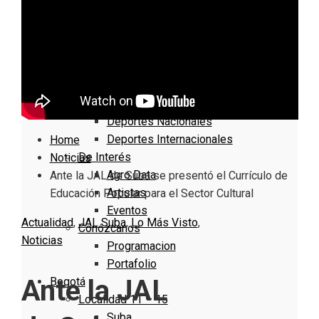
Nacionales
Bogotá
Cundinamarca
Boyacá
Deportes
Deportes Locales
Deportes Nacionales
Deportes Internacionales
Home
De Interés
Noticias
Agro Data
Ante la JAL de Suba se presentó el Currículo de
Artistas
Educación Popular para el Sector Cultural
Eventos
Actualidad
,
JAL Suba
,
Lo Más Visto
,
Conózcanos
Noticias
Programacion
Portafolio
Ante la JAL
Bogotá
Localidad 11 – 15
Suba