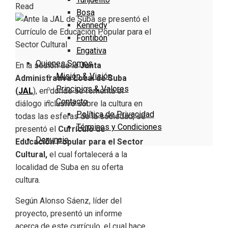
Read
Bosa
Kennedy
Fontibón
Engativa
Quienes Somos
En la sesión de la
Junta
Misión & Visión
Administrativa Local de Suba
Principios & Valores
(
JAL
), en donde se fomenta el
Contacto
diálogo inclusivo sobre la cultura en
Política de Privacidad
todas las esferas de la sociedad, se
Términos y Condiciones
presentó el
Currículo de
Denuncie
Educación Popular para el Sector
Cultural,
el cual fortalecerá a la
localidad de Suba en su oferta
cultura.
Según Alonso Sáenz, líder del
proyecto, presentó un informe
acerca de este currículo, el cual hace