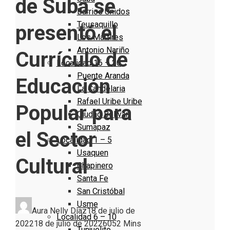
de Suba se
Barrios Unidos
Teusaquillo
presentó el
Los Mártires
Antonio Nariño
Currículo de
Localidad 16 – 20
Puente Aranda
Educación
La Candelaria
Rafael Uribe Uribe
Popular para
Ciudad Bolivar
Sumapaz
el Sector
Localidad 1 – 5
Usaquen
Cultural
Chapinero
Santa Fe
San Cristóbal
Usme
Aura Nelly Díaz
18 de julio de
Localidad 6 – 10
2022
18 de julio de 2022
605
2 Mins
Tunjuelito