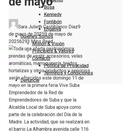
de mayo
Bosa
Kennedy
Fontibón
Sara Julieth Castiblanco Diaz
9
Engativa
de mayo de 2025
9 de mayo de
Quienes Somos
2025
629
3 Mins Read
Misión & Visión
Principios & Valores
Contacto
Política de Privacidad
Términos y Condiciones
Denuncie