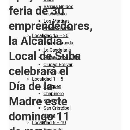
Barrios Unidos
feria de 30
Teusaquillo
Los Mártires
emprendedores,
Antonio Nariño
Localidad 16 – 20
la Alcaldía
Puente Aranda
La Candelaria
Local de Suba
Rafael Uribe Uribe
Ciudad Bolivar
celebrará el
Sumapaz
Localidad 1 – 5
Día de la
Usaquen
Chapinero
Madre este
Santa Fe
San Cristóbal
domingo 11
Usme
Localidad 6 – 10
Tunjuelito