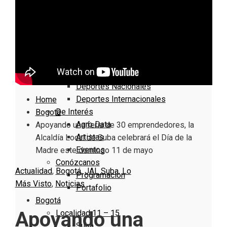
Nacionales
Bogotá
Cundinamarca
Boyacá
Deportes
Deportes Locales
Deportes Nacionales
Deportes Internacionales
Home
De Interés
Bogotá
Agro Data
Apoyando una feria de 30 emprendedores, la
Artistas
Alcaldía Local de Suba celebrará el Día de la
Eventos
Madre este domingo 11 de mayo
Conózcanos
Actualidad
,
Bogotá
,
JAL Suba
,
Lo
Programacion
Más Visto
,
Noticias
Portafolio
Bogotá
Apoyando una
Localidad 11 – 15
Suba