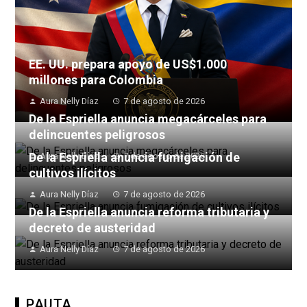
EE. UU. prepara apoyo de US$1.000
millones para Colombia
Aura Nelly Díaz
7 de agosto de 2026
De la Espriella anuncia megacárceles para
delincuentes peligrosos
De la Espriella anuncia fumigación de
Aura Nelly Díaz
7 de agosto de 2026
cultivos ilícitos
Aura Nelly Díaz
7 de agosto de 2026
De la Espriella anuncia reforma tributaria y
decreto de austeridad
Aura Nelly Díaz
7 de agosto de 2026
PAUTA