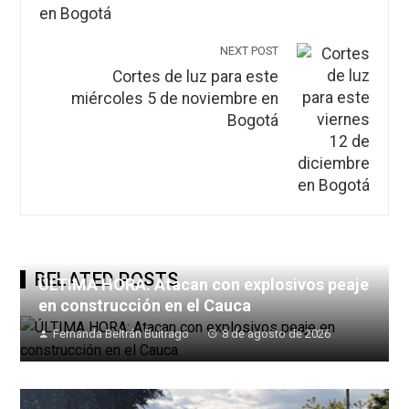
NEXT POST
Cortes de luz para este
miércoles 5 de noviembre en
Bogotá
RELATED POSTS
ÚLTIMA HORA: Atacan con explosivos peaje
en construcción en el Cauca
Fernanda Beltrán Buitrago
8 de agosto de 2026