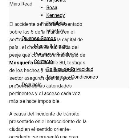
Mins Read
Bosa
Kennedy
Fontibón
El accidente se habría presentado
Engativa
sobre las 5 de la mañana en el
Quienes Somos
sector de la entrada a la capital de
Misión & Visión
país , el choque se dio cerca del
Principios & Valores
peaje que comunica al municipio de
Contacto
Mosquera
con la calle 80, testigos
Política de Privacidad
de los hechos y habitantes del
Términos y Condiciones
sector aseguran que hay poca
Denuncie
presencia de las autoridades
pertinentes y el acceso cada vez
más se hace imposible.
A causa del incidente de tránsito
presentado en el noroccidente de la
ciudad en el sentido oriente-
occidente, se presentó una gran