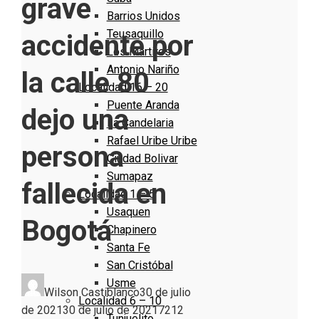
grave
Barrios Unidos
Teusaquillo
accidente por
Los Mártires
Antonio Nariño
la calle 80
Localidad 16 – 20
Puente Aranda
dejo una
La Candelaria
Rafael Uribe Uribe
persona
Ciudad Bolivar
Sumapaz
fallecida en
Localidad 1 – 5
Usaquen
Bogotá
Chapinero
Santa Fe
San Cristóbal
Usme
Wilson Castiblanco
30 de julio
Localidad 6 – 10
de 2021
30 de julio de 2021
721
2
Tunjuelito