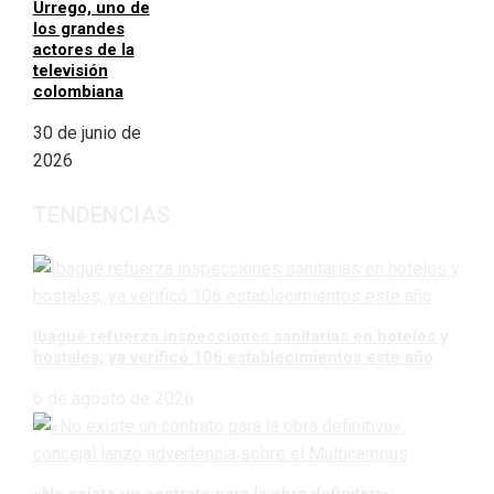
Urrego, uno de
los grandes
actores de la
televisión
colombiana
30 de junio de
2026
TENDENCIAS
Ibagué refuerza inspecciones sanitarias en hoteles y
hostales; ya verificó 106 establecimientos este año
6 de agosto de 2026