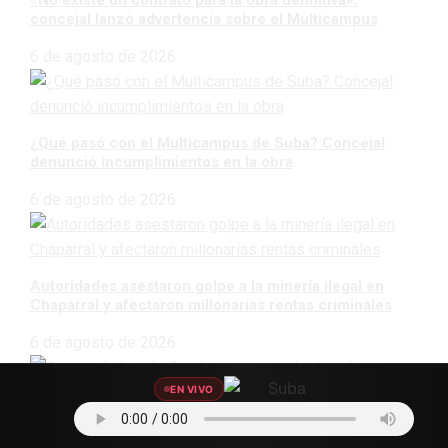
«No existe un contrato para la obra definitiva»:
concejal lanzó advertencia sobre el Multicampus
6 de agosto de 2026
¿Qué pasó con el Multicampus de Suba? Concejal
denunció incumplimientos en la obra
6 de agosto de 2026
Autoridades asestaron golpe a la minería ilegal en
Chaparral y afectaron millonarias rentas criminales
6 de agosto de 2026
EN VIVO