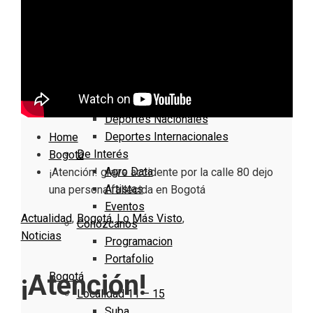
Nacionales
Bogotá
Cundinamarca
Boyacá
Deportes
Deportes Locales
Deportes Nacionales
Deportes Internacionales
Home
De Interés
Bogotá
Agro Data
¡Atención! grave accidente por la calle 80 dejo
Artistas
una persona fallecida en Bogotá
Eventos
Actualidad
,
Bogotá
,
Lo Más Visto
,
Conózcanos
Noticias
Programacion
Portafolio
¡Atención!
Bogotá
Localidad 11 – 15
Suba