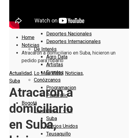
Cundinamarca
Boyacá
Deportes
Deportes Locales
Deportes Nacionales
Home
Deportes Internacionales
Noticias
De Interés
Atracaron a domiciliario en Suba, hicieron un
Agro Data
pedido para robarlo
Artistas
Eventos
Actualidad
,
Lo Más Visto
,
Noticias
,
Conózcanos
Suba
Programacion
Atracaron a
Portafolio
Bogotá
domiciliario
Localidad 11 – 15
Suba
en Suba,
Barrios Unidos
Teusaquillo