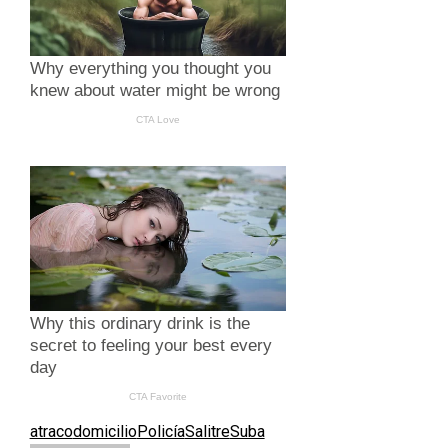
atraco
domicilio
Policía
Salitre
Suba