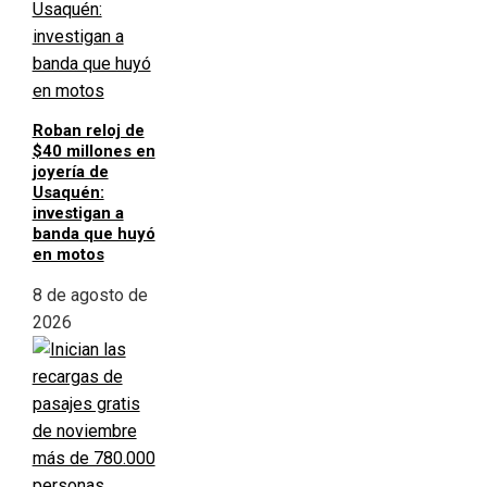
Roban reloj de
$40 millones en
joyería de
Usaquén:
investigan a
banda que huyó
en motos
8 de agosto de
2026