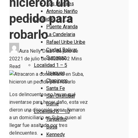
hicieron un
Los Mártires
Antonio Nariño
pedido para
Localidad 16 – 20
Puente Aranda
robarlo
La Candelaria
Rafael Uribe Uribe
Ciudad Bolivar
Aura Nelly Díaz
1 de julio de
Sumapaz
2022
1 de julio de 2022
539
2 Mins
Localidad 1 – 5
Read
Usaquen
Chapinero
Santa Fe
Los delincuentes no hayan qué
San Cristóbal
inventarse para hacer daño, esta vez
Usme
dieron una dirección ajena, llamaron
Localidad 6 – 10
a un domiciliario en Suba, quien al
Tunjuelito
llegar fue asaltado por tres
Bosa
delincuentes.
Kennedy