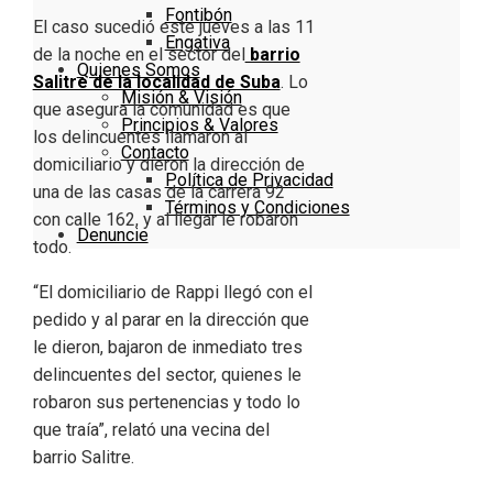
Fontibón
El caso sucedió este jueves a las 11
Engativa
de la noche en el sector del
barrio
Quienes Somos
Salitre de la localidad de Suba
. Lo
Misión & Visión
que asegura la comunidad es que
Principios & Valores
los delincuentes llamaron al
Contacto
domiciliario y dieron la dirección de
Política de Privacidad
una de las casas de la carrera 92
Términos y Condiciones
con calle 162, y al llegar le robaron
Denuncie
todo.
“El domiciliario de Rappi llegó con el
pedido y al parar en la dirección que
le dieron, bajaron de inmediato tres
delincuentes del sector, quienes le
robaron sus pertenencias y todo lo
que traía”, relató una vecina del
barrio Salitre.