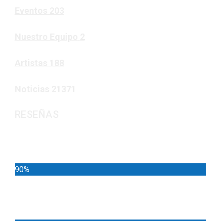
Eventos
203
Nuestro Equipo
2
Artistas
188
Noticias
21371
RESEÑAS
Noticias
90%
Deportes