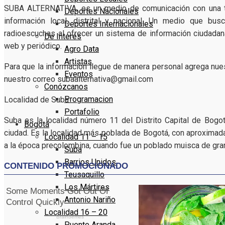
SUBA ALTERNATIVA, es un medio de comunicación con una tra
Deportes Nacionales
información local, distrital y nacional. Un medio que busc
Deportes Internacionales
radioescuchas al ofrecer un sistema de información ciudadan
De Interés
web y periódico.
Agro Data
Artistas
Para que la información llegue de manera personal agrega nue
Eventos
nuestro correo subaalternativa@gmail.com
Conózcanos
Programacion
Localidad de Suba
Portafolio
Suba es la localidad número 11 del Distrito Capital de Bogot
Bogotá
ciudad. Es la localidad más poblada de Bogotá, con aproximada
Localidad 11 – 15
a la época precolombina, cuando fue un poblado muisca de gran
Suba
Barrios Unidos
Teusaquillo
Los Mártires
Antonio Nariño
Localidad 16 – 20
Puente Aranda