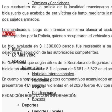
Términos y Condiciones
Los cuadrantes de la policía de la localidad reaccionaron
biciusuario que acababa de ser víctima de hurto, mediante la m
DENUNCIE
dos sujetos armados.
Los sindicados, luego de intimidar con arma blanca al ciu
EN VIVO
interceptados por la Policía, quienes recuperaron el vehículo 
La bici, avaluada en $ 1.300.000 pesos, fue regresada a su
Inicio
dejados a disposición de las autoridades competentes.
Lo Más Visto
Noticias
Es de resaltar que según cifras de la Secretaria de Seguridad 
Informativo
bicicletas aumentó en un 8 % al pasar de 3.351 a 3.622 en el a
Noticias Internacionales
En cuanto a homicidios, los datos comparativos acumulados e
Nacionales
presentaron 414 muertes violentas en el 2020 fueron 403 con u
Bogotá
Cundinamarca
REDACCIÓN BOGOTÁ CON INFORMACIÓN
Boyacá
Deportes
Deportes Locales