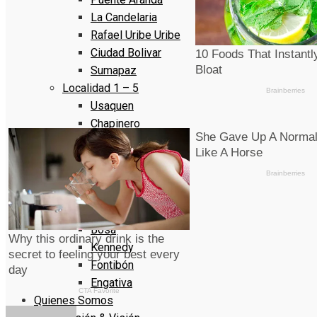
La Candelaria
Rafael Uribe Uribe
Ciudad Bolivar
Sumapaz
Localidad 1 – 5
Usaquen
Chapinero
Santa Fe
San Cristóbal
Usme
Localidad 6 – 10
Tunjuelito
Bosa
Kennedy
Fontibón
Engativa
Quienes Somos