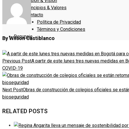
Misión & Visión
Principios & Valores
Contacto
Política de Privacidad
Términos y Condiciones
Denuncie
By Wilson Castiblanco
Previous Post
A partir de este lunes tres nuevas medidas en B
COVID-19
Next Post
Obras de construcción de colegios oficiales se está
bioseguridad
RELATED POSTS