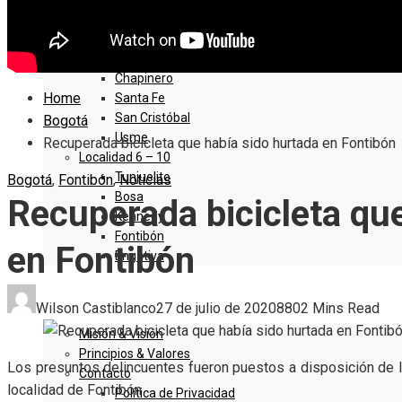
Sumapaz
Localidad 1 – 5
Usaquen
Chapinero
Home
Santa Fe
San Cristóbal
Bogotá
Usme
Recuperada bicicleta que había sido hurtada en Fontibón
Localidad 6 – 10
Tunjuelito
Bogotá
,
Fontibón
,
Noticias
Bosa
Recuperada bicicleta qu
Kennedy
Fontibón
en Fontibón
Engativa
QUIENES SOMOS
Wilson Castiblanco
27 de julio de 2020
880
2 Mins Read
Misión & Visión
Principios & Valores
Los presuntos delincuentes fueron puestos a disposición de 
Contacto
localidad de Fontibón
Política de Privacidad