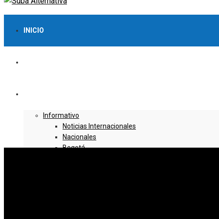
INICIO
LO MÁS VISTO
NOTICIAS
Informativo
Noticias Internacionales
Nacionales
Bogotá
Cundinamarca
Boyacá
Deportes
Deportes Locales
Deportes Nacionales
Deportes Internacionales