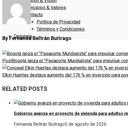
Misión & Visión
Principios & Valores
Contacto
Política de Privacidad
Términos y Condiciones
Denuncie
By Fernanda Beltrán Buitrago
Post
Bogotá lanza el “Pasaporte Mundialista” para impulsar co
Elkin Huertas destaca aumento del 176 % en inversión para ju
RELATED POSTS
Gobierno avanza en proyecto de vivienda para adultos 
Fernanda Beltrán Buitrago
5 de agosto de 2026