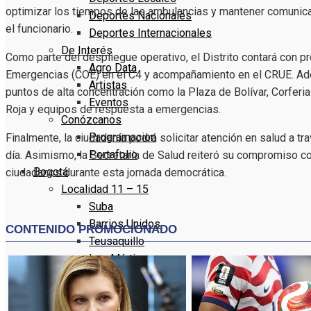
optimizar los tiempos de las ambulancias y mantener comunicac
Deportes Nacionales
el funcionario.
Deportes Internacionales
De Interés
Como parte del despliegue operativo, el Distrito contará con pr
Agro Data
Emergencias (COE) en el C4 y acompañamiento en el CRUE. Ad
Artistas
puntos de alta concentración como la Plaza de Bolívar, Corferia
Eventos
Roja y equipos de respuesta a emergencias.
Conózcanos
Programacion
Finalmente, la ciudadanía podrá solicitar atención en salud a tr
Portafolio
día. Asimismo, la Secretaría de Salud reiteró su compromiso co
Bogotá
ciudadanos durante esta jornada democrática.
Localidad 11 – 15
Suba
Barrios Unidos
Teusaquillo
Los Mártires
Antonio Nariño
Localidad 16 – 20
Puente Aranda