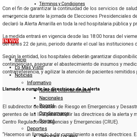
Términos y Condiciones
Con el fin de garantizar la continuidad de los servicios de sal
emergencia durante la jornada de Elecciones Presidenciales de 
DENUNCIE
declaró la Alerta Amarilla en toda la red hospitalaria pública y 
La medida entrará en vigencia desde las 18:00 horas del vierne
EN VIVO
del lunes 22 de junio, periodo durante el cual las institucione
Según la entidad, los hospitales deberán garantizar disponibi
Inicio
contingencias, asegurar el abastecimiento de insumos y medic
Lo Más Visto
contrarreferencia, y agilizar la atención de pacientes remitidos
Noticias
Informativo
Llamado a cumplir las directrices de la alerta
Noticias Internacionales
Nacionales
Bogotá
El subdirector de Gestión de Riesgo en Emergencias y Desastr
Cundinamarca
gerentes de las IPS para cumplir las directrices de la alerta 
Boyacá
Centro Regulador de Urgencias y Emergencias (CRUE).
Deportes
“Hacemos un llamado a dar cumplimiento a estas directrices. Es
Deportes Locales