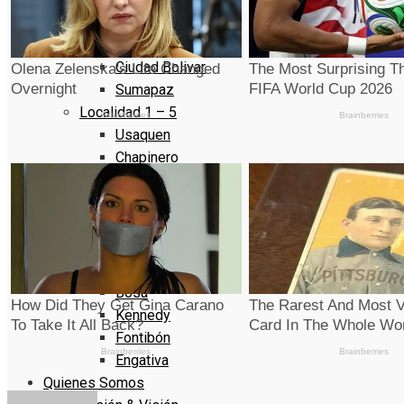
La Candelaria
Rafael Uribe Uribe
Ciudad Bolivar
Sumapaz
Localidad 1 – 5
Usaquen
Chapinero
Santa Fe
San Cristóbal
Usme
Localidad 6 – 10
Tunjuelito
Bosa
Kennedy
Fontibón
Engativa
Quienes Somos