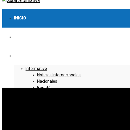
INICIO
LO MÁS VISTO
NOTICIAS
Informativo
Noticias Internacionales
Nacionales
Bogotá
Cundinamarca
Boyacá
Deportes
Deportes Locales
Deportes Nacionales
Deportes Internacionales