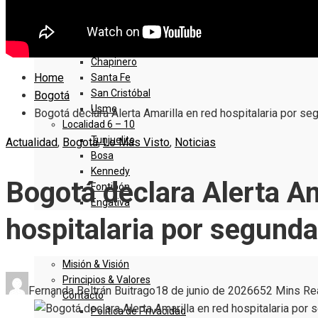
Sumapaz
Localidad 1 – 5
Usaquen
Chapinero
Home
Santa Fe
San Cristóbal
Bogotá
Usme
Bogotá declara Alerta Amarilla en red hospitalaria por se
Localidad 6 – 10
Tunjuelito
Actualidad
,
Bogotá
,
Lo Más Visto
,
Noticias
Bosa
Kennedy
Bogotá declara Alerta Am
Fontibón
Engativa
hospitalaria por segunda
QUIENES SOMOS
Misión & Visión
Principios & Valores
Fernanda Beltrán Buitrago
18 de junio de 2026
65
2 Mins Re
Contacto
Política de Privacidad