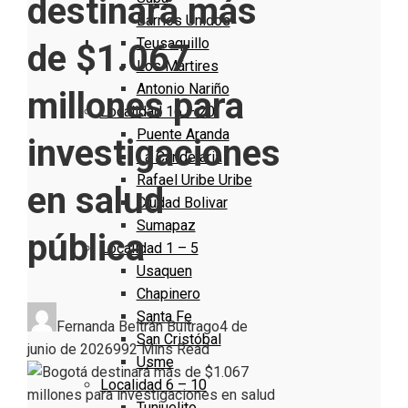
destinará más
Barrios Unidos
Teusaquillo
de $1.067
Los Mártires
Antonio Nariño
millones para
Localidad 16 – 20
Puente Aranda
investigaciones
La Candelaria
Rafael Uribe Uribe
en salud
Ciudad Bolivar
Sumapaz
pública
Localidad 1 – 5
Usaquen
Chapinero
Santa Fe
Fernanda Beltrán Buitrago
4 de
San Cristóbal
junio de 2026
99
2 Mins Read
Usme
Localidad 6 – 10
Tunjuelito