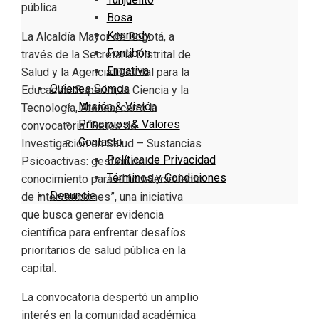
Bosa
Kennedy
La Alcaldía Mayor de Bogotá, a
Fontibón
través de la Secretaría Distrital de
Engativa
Salud y la Agencia Distrital para la
Quienes Somos
Educación Superior, la Ciencia y la
Misión & Visión
Tecnología, Atenea, cerró la
Principios & Valores
convocatoria “Retos de
Contacto
Investigación en Salud – Sustancias
Política de Privacidad
Psicoactivas: gestión del
Términos y Condiciones
conocimiento para el fortalecimiento
Denuncie
de intervenciones”, una iniciativa
que busca generar evidencia
científica para enfrentar desafíos
prioritarios de salud pública en la
capital.
La convocatoria despertó un amplio
interés en la comunidad académica