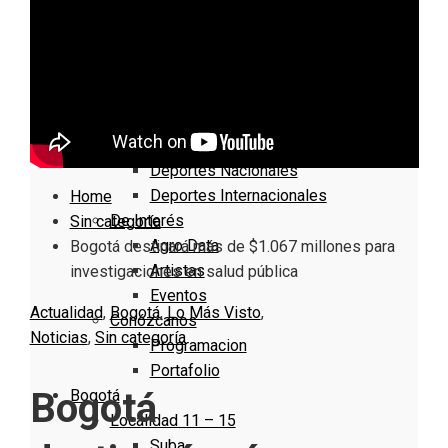
Nacionales
Bogotá
Cundinamarca
Boyacá
Deportes
Deportes Locales
Deportes Nacionales
Deportes Internacionales
Home
De Interés
Sin categoría
Agro Data
Bogotá destinará más de $1.067 millones para
Artistas
investigaciones en salud pública
Eventos
Actualidad
,
Bogotá
,
Lo Más Visto
,
Conózcanos
Noticias
,
Sin categoría
Programacion
Portafolio
Bogotá
Bogotá
Localidad 11 – 15
Suba