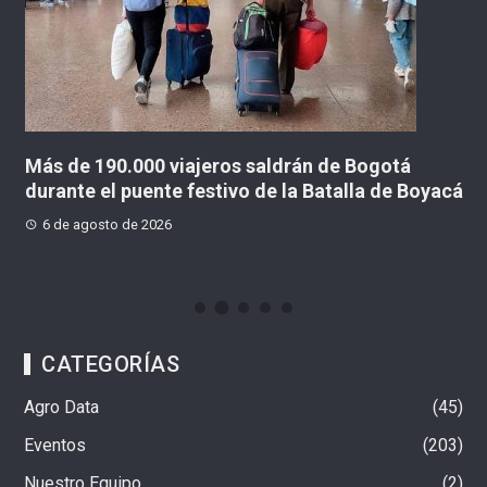
ara
Más de 190.000 viajeros saldrán de Bogotá
T
durante el puente festivo de la Batalla de Boyacá
h
en
6 de agosto de 2026
CATEGORÍAS
Agro Data
45
Eventos
203
Nuestro Equipo
2