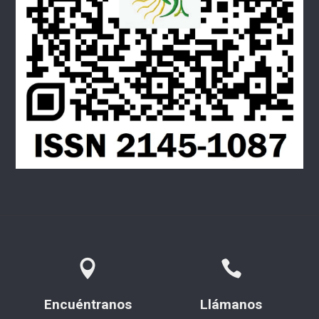
Encuéntranos
Llámanos