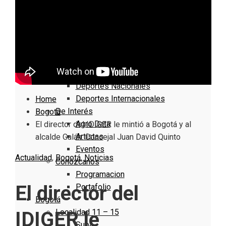
Nacionales
Bogotá
Cundinamarca
Boyacá
Deportes
Deportes Locales
Deportes Nacionales
Deportes Internacionales
Home
De Interés
Bogotá
Agro Data
El director del IDIGER le mintió a Bogotá y al
Artistas
alcalde Galán: Concejal Juan David Quinto
Eventos
Actualidad
,
Bogotá
,
Noticias
Conózcanos
Programacion
El director del
Portafolio
Bogotá
Localidad 11 – 15
IDIGER le
Suba