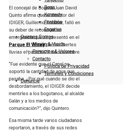
Bosa
El concejal de Bogotá Juan David
Kennedy
Quinto afirma que el director del
Fontibón
IDIGER, Guillermo Escobar, falló en
Engativa
su deber de reconocer la
Quienes Somos
emergencia que se presentó en el
Misión & Visión
Parque El Virrey
por las fuertes
Principios & Valores
lluvias el pasado 22 de noviembre.
Contacto
“Fue evidente que el Canal no
Política de Privacidad
soportó la cantidad de agua que
Términos y Condiciones
pasaba. ¿Por qué cuando se dio el
Denuncie
desbordamiento, el IDIGER decide
mentirles a los bogotanos, al alcalde
Galán y a los medios de
comunicación?”, dijo Quintero.
Esa misma tarde varios ciudadanos
reportaron, a través de sus redes