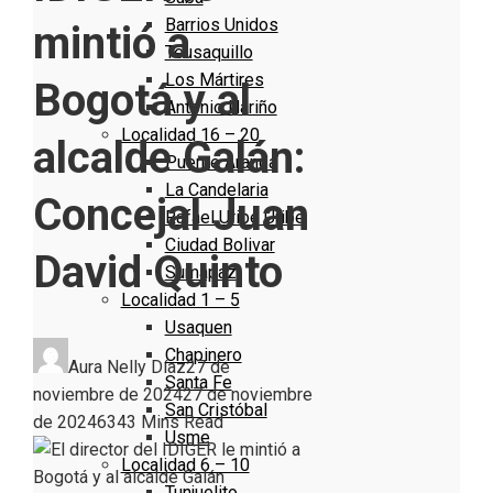
Barrios Unidos
mintió a
Teusaquillo
Los Mártires
Bogotá y al
Antonio Nariño
Localidad 16 – 20
alcalde Galán:
Puente Aranda
La Candelaria
Concejal Juan
Rafael Uribe Uribe
Ciudad Bolivar
David Quinto
Sumapaz
Localidad 1 – 5
Usaquen
Chapinero
Aura Nelly Díaz
27 de
Santa Fe
noviembre de 2024
27 de noviembre
San Cristóbal
de 2024
634
3 Mins Read
Usme
Localidad 6 – 10
Tunjuelito