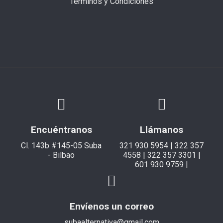
Términos y Condiciones
Encuéntranos
Llámanos
Cl. 143b #145-05 Suba
321 930 5954 | 322 357
- Bilbao
4558 | 322 357 3301 |
601 930 9759 |
Envíenos un correo
subaalternativa@gmail.com