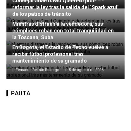
Concejal Juan David Quintero pide
reformar la ley tras la salida del ‘Spark azul’
de los patios de tránsito
Mientras distraen a la vendedora, sus
Fernanda Beltrán Buitrago
5 de agosto de 2026
cómplices roban con total tranquilidad en
la Toscana, Suba
En Bogotá, el Estadio de Techo vuelve a
Fernanda Beltrán Buitrago
5 de agosto de 2026
recibir fútbol profesional tras
mantenimiento de su gramado
Fernanda Beltrán Buitrago
5 de agosto de 2026
PAUTA