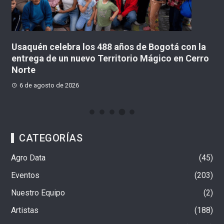
a
Suba se une a la celebración de los 488 años de
T
ro
Bogotá con caminata para personas mayores
h
en
6 de agosto de 2026
CATEGORÍAS
Agro Data
45
Eventos
203
Nuestro Equipo
2
Artistas
188