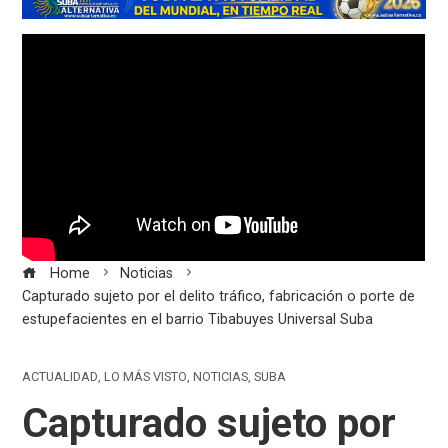
Home
Noticias
Capturado sujeto por el delito tráfico, fabricación o porte de
estupefacientes en el barrio Tibabuyes Universal Suba
ACTUALIDAD
,
LO MÁS VISTO
,
NOTICIAS
,
SUBA
Capturado sujeto por