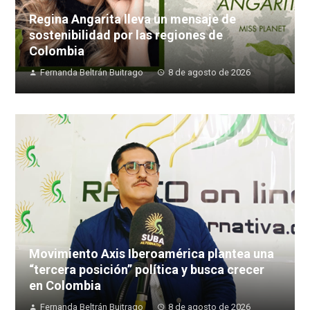
Regina Angarita lleva un mensaje de
sostenibilidad por las regiones de
Colombia
Fernanda Beltrán Buitrago
8 de agosto de 2026
Movimiento Axis Iberoamérica plantea una
“tercera posición” política y busca crecer
en Colombia
Fernanda Beltrán Buitrago
8 de agosto de 2026