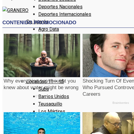
Deportes Nacionales
Deportes Internacionales
De Interés
Agro Data
Artistas
Eventos
Conózcanos
Programacion
Portafolio
Bogotá
Localidad 11 – 15
Suba
Barrios Unidos
Teusaquillo
Los Mártires
Antonio Nariño
Localidad 16 – 20
Puente Aranda