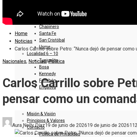
Sumapaz
Localidad 1 – 5
Usaquen
Chapinero
Home
Santa Fe
San Cristóbal
Noticias
Usme
Carlos Carrillo sobre Petro: “Nunca dejó de pensar como 
Localidad 6 – 10
Tunjuelito
Nacionales
,
Noticias
,
Política
Bosa
Kennedy
Carlos Carrillo sobre Pe
Fontibón
Engativa
pensar como un comandan
QUIENES SOMOS
Misión & Visión
Principios & Valores
Aura Nelly Díaz
19 de junio de 2026
19 de junio de 2026
11
Contacto
Política de Privacidad