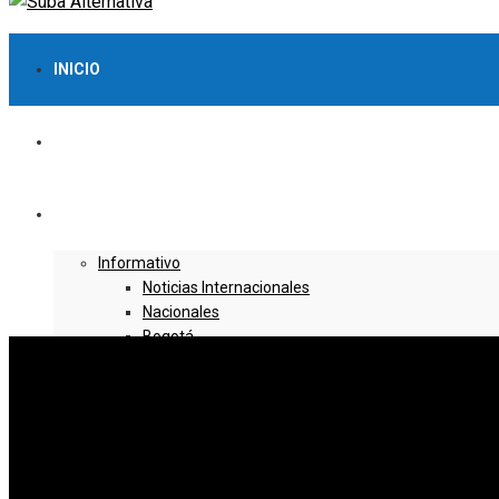
INICIO
LO MÁS VISTO
NOTICIAS
Informativo
Noticias Internacionales
Nacionales
Bogotá
Cundinamarca
Boyacá
Deportes
Deportes Locales
Deportes Nacionales
Deportes Internacionales