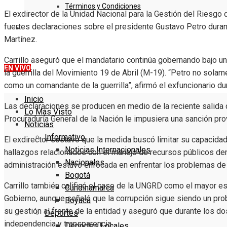
Términos y Condiciones
El exdirector de la Unidad Nacional para la Gestión del Riesg
fuertes declaraciones sobre el presidente
Gustavo Petro
duran
DENUNCIE
Martínez
.
Carrillo aseguró que el mandatario continúa gobernando bajo una
EN VIVO
la guerrilla del
Movimiento 19 de Abril (M-19)
. “Petro no solam
como un comandante de la guerrilla”, afirmó el exfuncionario du
Inicio
Las declaraciones se producen en medio de la reciente salida d
Lo Más Visto
Procuraduría General de la Nación
le impusiera una sanción prov
Noticias
Informativo
El exdirector sostuvo que la medida buscó limitar su capacidad
Noticias Internacionales
hallazgos relacionados con el manejo de recursos públicos dent
Nacionales
administración estuvo enfocada en enfrentar los problemas de
Bogotá
Carrillo también calificó el caso de la UNGRD como el mayor es
Cundinamarca
Gobierno, aunque señaló que la corrupción sigue siendo un pro
Boyacá
su gestión al frente de la entidad y aseguró que durante los d
Deportes
independencia y transparencia.
Deportes Locales