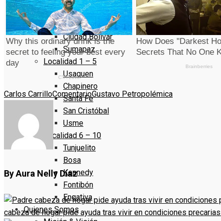
La Candelaria
Rafael Uribe Uribe
Ciudad Bolivar
Sumapaz
Localidad 1 – 5
Usaquen
Chapinero
Carlos Carrillo
Comentario
Gustavo Petro
polémica
Santa Fe
San Cristóbal
Usme
Localidad 6 – 10
Tunjuelito
Bosa
Kennedy
By Aura Nelly Díaz
Fontibón
Engativa
Quienes Somos
cabeza de hogar pide ayuda tras vivir en condiciones precarias