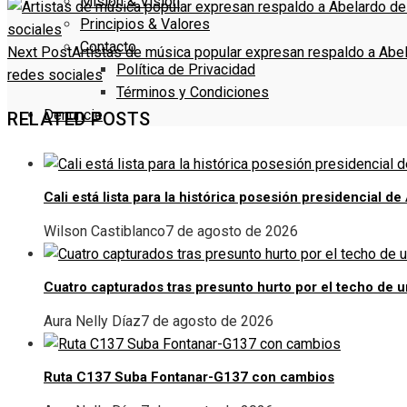
Misión & Visión
Principios & Valores
Contacto
Next Post
Artistas de música popular expresan respaldo a Abel
Política de Privacidad
redes sociales
Términos y Condiciones
Denuncie
RELATED POSTS
Cali está lista para la histórica posesión presidencial de
Wilson Castiblanco
7 de agosto de 2026
Cuatro capturados tras presunto hurto por el techo de 
Aura Nelly Díaz
7 de agosto de 2026
Ruta C137 Suba Fontanar-G137 con cambios