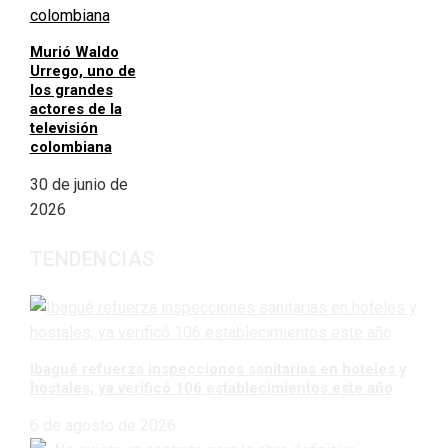
Murió Waldo
Urrego, uno de
los grandes
actores de la
televisión
colombiana
30 de junio de
2026
TENDENCIAS
Ibagué refuerza inspecciones sanitarias en hoteles y
hostales; ya verificó 106 establecimientos este año
6 de agosto de 2026