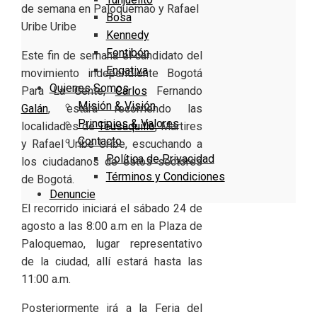
Bosa
Kennedy
Fontibón
Este fin de semana el candidato del
Engativa
movimiento independiente Bogotá
Quienes Somos
Para La Gente,
Carlos
Fernando
Misión & Visión
Galán
, estará recorriendo las
Principios & Valores
localidades de
Teusaquillo
, Mártires
Contacto
y Rafael Uribe Uribe, escuchando a
Política de Privacidad
los ciudadanos de estos sectores
Términos y Condiciones
de Bogotá.
Denuncie
El recorrido iniciará el sábado 24 de
agosto a las 8:00 a.m en la Plaza de
Paloquemao, lugar representativo
de la ciudad, allí estará hasta las
11:00 a.m.
Posteriormente irá a la Feria del