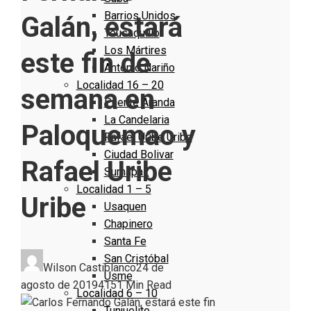
Barrios Unidos
Galán, estará
Teusaquillo
Los Mártires
este fin de
Antonio Nariño
Localidad 16 – 20
semana en
Puente Aranda
La Candelaria
Paloquemao y
Rafael Uribe Uribe
Ciudad Bolivar
Rafael Uribe
Sumapaz
Localidad 1 – 5
Uribe
Usaquen
Chapinero
Santa Fe
San Cristóbal
Wilson Castiblanco
24 de
Usme
agosto de 2019
415
1 Min Read
Localidad 6 – 10
Tunjuelito