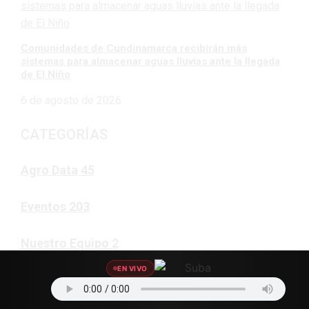
Comunidades de Cundinamarca recibirán más
sistemas para almacenar aguas lluvias ante la llegada
de El Niño
6 de agosto de 2026
CATEGORÍAS
Agro Data
45
Eventos
203
Nuestro Equipo
2
EN VIVO
Artistas
188