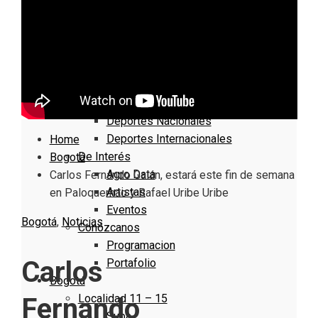
Nacionales
Bogotá
Cundinamarca
Boyacá
Deportes
Deportes Locales
Deportes Nacionales
Deportes Internacionales
Home
De Interés
Bogotá
Agro Data
Carlos Fernando Galán, estará este fin de semana
Artistas
en Paloquemao y Rafael Uribe Uribe
Eventos
Bogotá
,
Noticias
Conózcanos
Programacion
Carlos
Portafolio
Bogotá
Localidad 11 – 15
Fernando
Suba