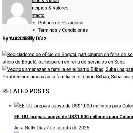
Misión & Visión
Principios & Valores
Contacto
Política de Privacidad
Términos y Condiciones
Denuncie
By Aura Nelly Díaz
oficio de Bogotá, participaron en feria de servicios en Suba
Post
Vecinos amenazan a familia en el barrio Bilbao, Suba: una pa
RELATED POSTS
EE. UU. prepara apoyo de US$1.000 millones para Colom
Aura Nelly Díaz
7 de agosto de 2026