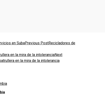
Previous Post
Recicladores de
Next
trullera en la mira de la intolerancia
bia