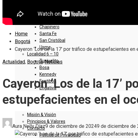
Sumapaz
Localidad 1 – 5
Usaquen
Chapinero
Home
Santa Fe
San Cristóbal
Bogotá
Usme
Cayeron ‘Los de la 17’ por tráfico de estupefacientes en
Localidad 6 – 10
Tunjuelito
Actualidad
,
Bogotá
,
Noticias
Bosa
Kennedy
Cayeron ‘Los de la 17’ po
Fontibón
Engativa
estupefacientes en el o
QUIENES SOMOS
Misión & Visión
Principios & Valores
Aura Nelly Díaz
9 de diciembre de 2024
9 de diciembre de
Contacto
Política de Privacidad