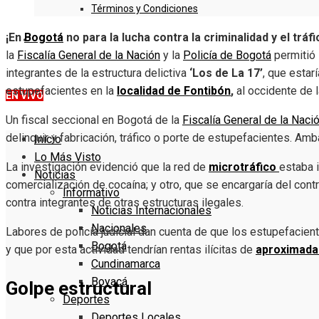
Términos y Condiciones
¡En
Bogotá
no para la lucha contra la criminalidad y el trá
DENUNCIE
la
Fiscalía General de la Nación
y la
Policía de Bogotá
permitió 
integrantes de la estructura delictiva
‘Los de La 17’
, que estar
estupefacientes en la
localidad de Fontibón
,
al occidente de l
EN VIVO
Un fiscal seccional en Bogotá de la
Fiscalía General de la Naci
delinquir y fabricación, tráfico o porte de estupefacientes. A
Inicio
Lo Más Visto
La investigación evidenció que la red de
microtráfico
estaba 
Noticias
comercialización de cocaína; y otro, que se encargaría del contro
Informativo
contra integrantes de otras estructuras ilegales.
Noticias Internacionales
Nacionales
Labores de policía judicial dan cuenta de que los estupefacie
Bogotá
y que por esta actividad tendrían rentas ilícitas de
aproximad
Cundinamarca
Boyacá
Golpe estructural
Deportes
Deportes Locales