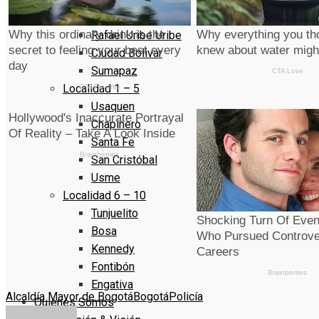
La Candelaria
Rafael Uribe Uribe
Ciudad Bolivar
Sumapaz
Localidad 1 – 5
Usaquen
Chapinero
Santa Fe
San Cristóbal
Usme
Localidad 6 – 10
Tunjuelito
Bosa
Kennedy
Fontibón
Engativa
Alcaldía Mayor de Bogotá
Bogotá
Policía
Quienes Somos