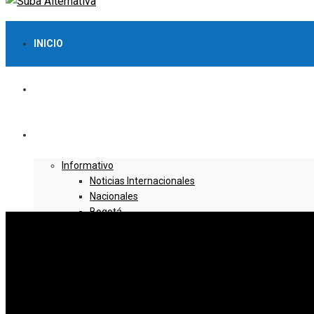
INICIO
LO MÁS VISTO
NOTICIAS
Informativo
Noticias Internacionales
Nacionales
Bogotá
Cundinamarca
Boyacá
Deportes
Deportes Locales
Deportes Nacionales
Deportes Internacionales