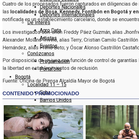
Cuatro de los procesados fueron capturados en diligencias de 
Deportes Nacionales
las
localidades de Bosa, Kennedy, Fontibón en Bogotá y en 
Deportes Internacionales
notificada en un establecimiento carcelario, donde se encuentra 
De Interés
Agro Data
Los investigados son: Jhon Freddy Páez Guzmán, alias Jhonfre,
Artistas
Alexander Molano Triviño, alias Terry; Cristian Camilo Castrillón
Eventos
Hernández, alias Primo Beto; y Óscar Alonso Castrillón Castaño
Conózcanos
Por disposición de un juez con función de control de garantía
Programacion
la libertad en establecimientos de reclusión.
Portafolio
Bogotá
Fuente: Oficina de Prensa Alcaldía Mayor de Bogotá
Localidad 11 – 15
Suba
Barrios Unidos
Teusaquillo
Los Mártires
Antonio Nariño
Localidad 16 – 20
Puente Aranda