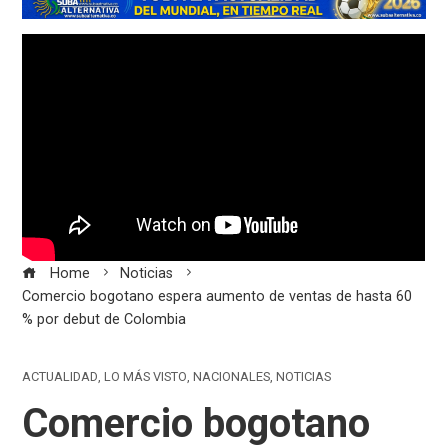
Home
Noticias
Comercio bogotano espera aumento de ventas de hasta 60
% por debut de Colombia
ACTUALIDAD
,
LO MÁS VISTO
,
NACIONALES
,
NOTICIAS
Comercio bogotano