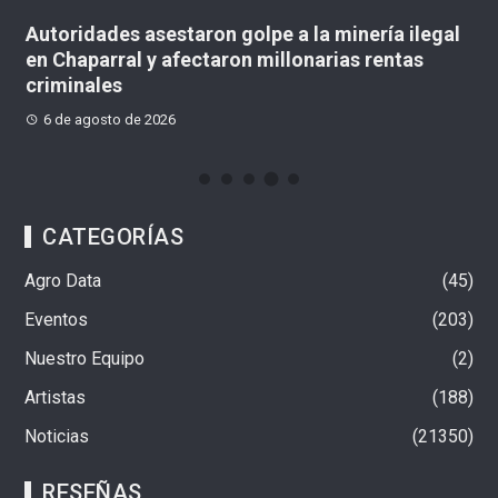
aron golpe a la minería ilegal
Comunidades de Cund
ectaron millonarias rentas
sistemas para almacen
llegada de El Niño
6 de agosto de 2026
CATEGORÍAS
Agro Data
45
Eventos
203
Nuestro Equipo
2
Artistas
188
Noticias
21350
RESEÑAS