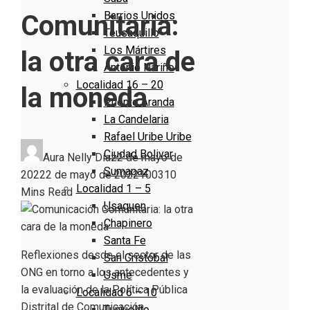
Barrios Unidos
Comunitaria:
Teusaquillo
Los Mártires
la otra cara de
Antonio Nariño
Localidad 16 – 20
la moneda
Puente Aranda
La Candelaria
Rafael Uribe Uribe
Ciudad Bolivar
Aura Nelly Díaz
2 de mayo de
Sumapaz
2022
2 de mayo de 2022
1003
10
Localidad 1 – 5
Mins Read
Usaquen
Chapinero
Santa Fe
Reflexiones desde el sector de las
San Cristóbal
ONG en torno a los antecedentes y
Usme
la evaluación de la Política Pública
Localidad 6 – 10
Distrital de Comunicación
Tunjuelito