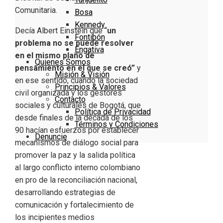
Comunitaria.
Bosa
Kennedy
Decía Albert Einstein que “
un
Fontibón
problema no se puede
resolver
Engativa
en el mismo plano de
Quienes Somos
pensamiento en el que se creó”
y
Misión & Visión
en ese sentido, cuando la sociedad
Principios & Valores
civil organizada y los gestores
Contacto
sociales y culturales de Bogotá, que
Política de Privacidad
desde finales de la década de los
Términos y Condiciones
90 hacían esfuerzos por establecer
Denuncie
mecanismos de diálogo social para
promover la paz y la salida política
al largo conflicto interno colombiano
en pro de la reconciliación nacional,
desarrollando estrategias de
comunicación y fortalecimiento de
los incipientes medios