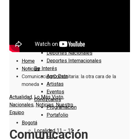
Nacionales
Bogotá
Cundinamarca
Boyacá
Deportes
Deportes Locales
Deportes Nacionales
Deportes Internacionales
Home
De Interés
Noticias
Agro Data
Comunicación Comunitaria: la otra cara de la
Artistas
moneda
Eventos
Actualidad
,
Lo Más Visto
,
Conózcanos
Nacionales
,
Noticias
,
Nuestro
Programacion
Equipo
Portafolio
Bogotá
Comunicación
Localidad 11 – 15
Suba