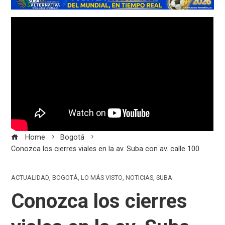
Home
Bogotá
Conozca los cierres viales en la av. Suba con av. calle 100
ACTUALIDAD
,
BOGOTÁ
,
LO MÁS VISTO
,
NOTICIAS
,
SUBA
Conozca los cierres