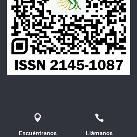
Encuéntranos
Llámanos