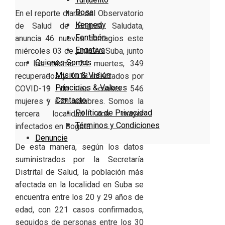
Bosa
En el reporte diario del Observatorio
Kennedy
de Salud de Bogotá, Saludata,
Fontibón
anuncia 46 nuevos contagios este
Engativa
miércoles 03 de junio en Suba, junto
Quienes Somos
con los mismo 24 muertes, 349
Misión & Visión
recuperados y 1018 infectados por
Principios & Valores
COVID-19 de los cuales 546
Contacto
mujeres y 472 hombres. Somos la
Política de Privacidad
tercera localidad con mayor
Términos y Condiciones
infectados en Bogotá.
Denuncie
De esta manera, según los datos
suministrados por la Secretaría
Distrital de Salud, la población más
afectada en la localidad en Suba se
encuentra entre los 20 y 29 años de
edad, con 221 casos confirmados,
seguidos de personas entre los 30