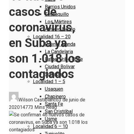
Barrios Unidos
casos de
Teusaquillo
Los Mártires
coronavirus,
Antonio Nariño
Localidad 16 – 20
en Suba ya
Puente Aranda
La Candelaria
son 1.018 los
Rafael Uribe Uribe
Ciudad Bolivar
contagiados
Sumapaz
Localidad 1 – 5
Usaquen
Chapinero
Wilson Castiblanco
3 de junio de
Santa Fe
2020
1477
3 Mins Read
San Cristóbal
Usme
Localidad 6 – 10
Tunjuelito