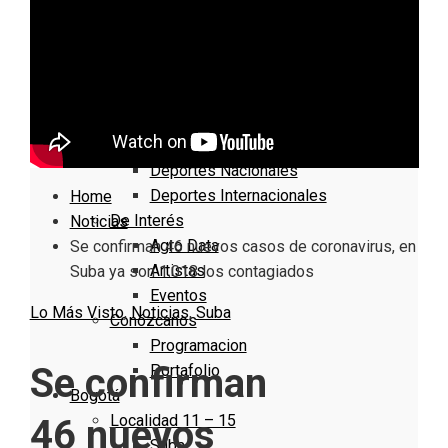
Nacionales
Bogotá
Cundinamarca
Boyacá
Deportes
Deportes Locales
Deportes Nacionales
Deportes Internacionales
Home
De Interés
Noticias
Agro Data
Se confirman 46 nuevos casos de coronavirus, en
Artistas
Suba ya son 1.018 los contagiados
Eventos
Lo Más Visto
,
Noticias
,
Suba
Conózcanos
Programacion
Se confirman
Portafolio
Bogotá
Localidad 11 – 15
46 nuevos
Suba