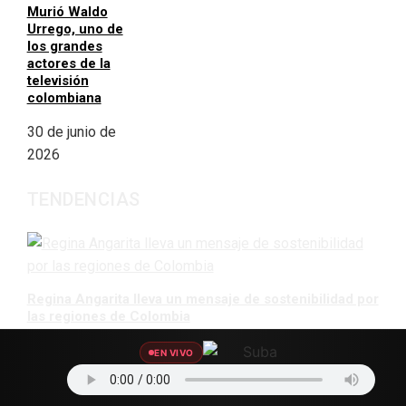
Murió Waldo
Urrego, uno de
los grandes
actores de la
televisión
colombiana
30 de junio de
2026
TENDENCIAS
Regina Angarita lleva un mensaje de sostenibilidad por
las regiones de Colombia
8 de agosto de 2026
EN VIVO