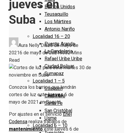
jueves en
Barrios Unidos
Teusaquillo
Suba
Los Mártires
Antonio Nariño
Localidad 16 – 20
Puente Aranda
Aura Nelly Díaz
6 de mayo de
La Candelaria
2021
6 de mayo de 2021
933
2 Mins
Rafael Uribe Uribe
Read
Ciudad Bolivar
Sumapaz
Localidad 1 – 5
Conozca los barrios que tendrán
Usaquen
cortes de luz este
jueves
6 de
Chapinero
mayo de 2021 en Bogotá.
Santa Fe
San Cristóbal
Por ajustes en el servicio
Enel
Usme
Codensa
realiza trabajos de
Localidad 6 – 10
mantenimiento
este jueves 6 de
Tunjuelito