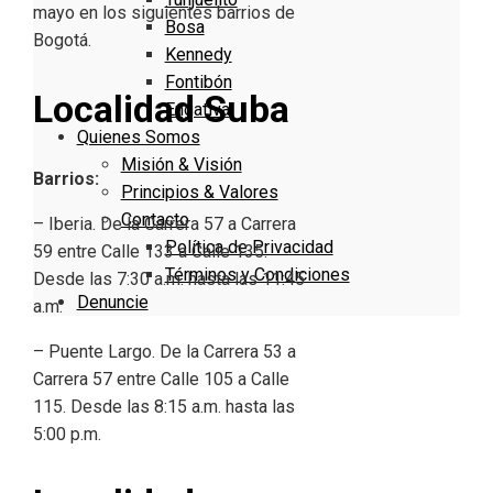
mayo en los siguientes barrios de
Bosa
Bogotá.
Kennedy
Fontibón
Localidad Suba
Engativa
Quienes Somos
Misión & Visión
Barrios:
Principios & Valores
Contacto
– Iberia. De la Carrera 57 a Carrera
Política de Privacidad
59 entre Calle 133 a Calle 135.
Términos y Condiciones
Desde las 7:30 a.m. hasta las 11:45
Denuncie
a.m.
– Puente Largo. De la Carrera 53 a
Carrera 57 entre Calle 105 a Calle
115. Desde las 8:15 a.m. hasta las
5:00 p.m.