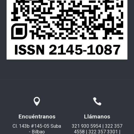
Encuéntranos
Llámanos
Cl. 143b #145-05 Suba
321 930 5954 | 322 357
- Bilbao
4558 | 322 357 3301 |