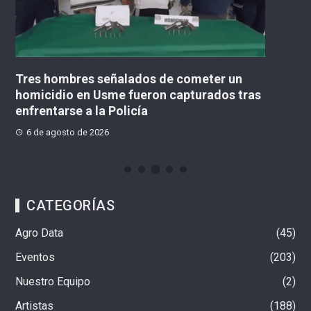
Tres hombres señalados de cometer un
Ca
acá
homicidio en Usme fueron capturados tras
Me
enfrentarse a la Policía
en
6 de agosto de 2026
CATEGORÍAS
Agro Data
45
Eventos
203
Nuestro Equipo
2
Artistas
188