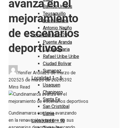
avanza en el
Barrios Unidos
Teusaquillo
mejoramiento
Los Mártires
Antonio Nariño
de escenarios
Localidad 16 – 20
Puente Aranda
deportivos
La Candelaria
Rafael Uribe Uribe
Ciudad Bolivar
Sumapaz
Yenifer Ardila
25 de marzo de
Localidad 1 – 5
2025
25 de marzo de 2025
539
2
Usaquen
Mins Read
Chapinero
Santa Fe
San Cristóbal
Cundinamarca continúa avanzando
Usme
en la renovación y mejora de sus
Localidad 6 – 10
escenarios deportivos, buscando
Tunjuelito