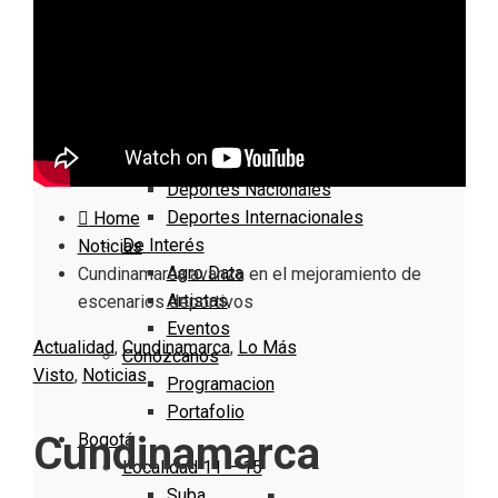
Nacionales
Bogotá
Cundinamarca
Boyacá
Deportes
Deportes Locales
Deportes Nacionales
Deportes Internacionales
Home
De Interés
Noticias
Agro Data
Cundinamarca avanza en el mejoramiento de
Artistas
escenarios deportivos
Eventos
Actualidad
,
Cundinamarca
,
Lo Más
Conózcanos
Visto
,
Noticias
Programacion
Portafolio
Cundinamarca
Bogotá
Localidad 11 – 15
Suba