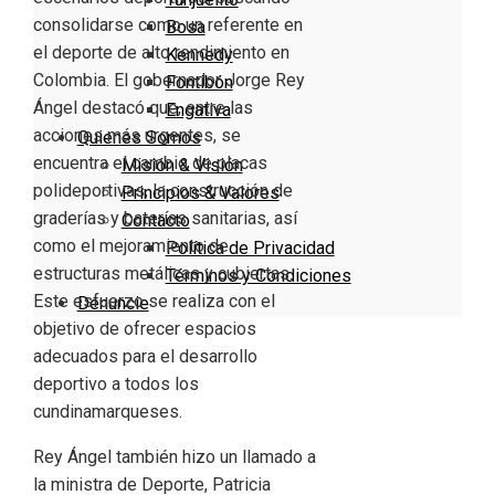
consolidarse como un referente en
Bosa
el deporte de alto rendimiento en
Kennedy
Colombia. El gobernador Jorge Rey
Fontibón
Ángel destacó que, entre las
Engativa
acciones más urgentes, se
Quienes Somos
encuentra el cambio de placas
Misión & Visión
polideportivas, la construcción de
Principios & Valores
graderías y baterías sanitarias, así
Contacto
como el mejoramiento de
Política de Privacidad
estructuras metálicas y cubiertas.
Términos y Condiciones
Este esfuerzo se realiza con el
Denuncie
objetivo de ofrecer espacios
adecuados para el desarrollo
deportivo a todos los
cundinamarqueses.
Rey Ángel también hizo un llamado a
la ministra de Deporte, Patricia