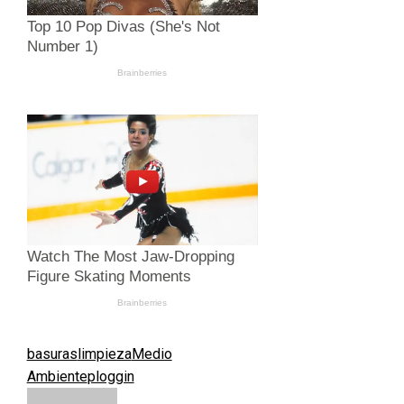
basuras
limpieza
Medio
Ambiente
ploggin