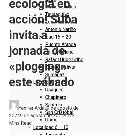
ecología en
Barrios Unidos
Teusaquillo
acción! Suba
Los Mártires
Antonio Nariño
invita a
Localidad 16 – 20
Puente Aranda
jornada de
La Candelaria
Rafael Uribe Uribe
«plogging»
Ciudad Bolivar
Sumapaz
este sábado
Localidad 1 – 5
Usaquen
Chapinero
Santa Fe
Yenifer Ardila
9 de agosto de
San Cristóbal
2024
9 de agosto de 2024
912
2
Usme
Mins Read
Localidad 6 – 10
Tunjuelito