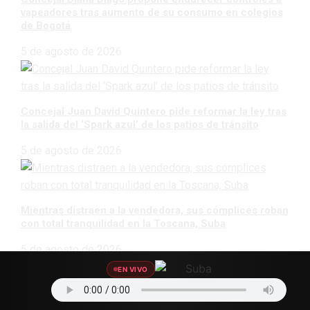
vapeadores tras aumento de su consumo en colegios
de Bogotá
5 de agosto de 2026
Concejal Juan David Quintero pide reformar la ley tras
la salida del ‘Spark azul’ de los patios de tránsito
5 de agosto de 2026
Mientras distraen a la vendedora, sus cómplices roban
con total tranquilidad en la Toscana, Suba
5 de agosto de 2026
EN VIVO
CATEGORÍAS