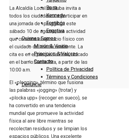
Bosa
La Alcaldía Local de Suba invita a
Kennedy
todos los ciudadanos a participar en
Fontibón
una jornada de «plogging» este
Engativa
sábado 10 de agosto, una actividad
Quienes Somos
que combina el ejercicio físico con
Misión & Visión
el cuidado del medio ambiente. La
Principios & Valores
cita es en el parque La Bota, ubicado
Contacto
en el barrio Santa Rita, a partir de las
Política de Privacidad
10:00 a.m.
Términos y Condiciones
El «plogging», término que fusiona
Denuncie
las palabras «jogging» (trotar) y
«plocka upp» (recoger en sueco), se
ha convertido en una tendencia
mundial que promueve la actividad
física al aire libre mientras se
recolectan residuos y se limpian los
espacios públicos. Una excelente