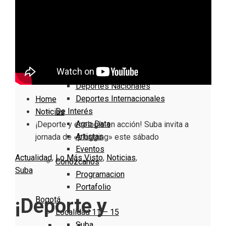
Nacionales
Bogotá
Cundinamarca
Boyacá
Deportes
Deportes Locales
Deportes Nacionales
Deportes Internacionales
Home
De Interés
Noticias
Agro Data
¡Deporte y ecología en acción! Suba invita a
Artistas
jornada de «plogging» este sábado
Eventos
Actualidad
,
Lo Más Visto
,
Noticias
,
Conózcanos
Suba
Programacion
Portafolio
¡Deporte y
Bogotá
Localidad 11 – 15
Suba