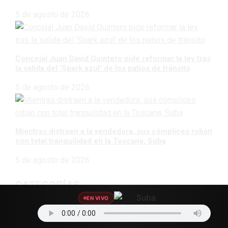
5 de agosto de 2026
Concejal Juan David Quintero pide reformar la ley tras
la salida del ‘Spark azul’ de los patios de tránsito
5 de agosto de 2026
Mientras distraen a la vendedora, sus cómplices roban
con total tranquilidad en la Toscana, Suba
5 de agosto de 2026
CATEGORÍAS
EN VIVO
Agro Data
45