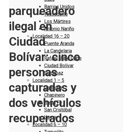
Barrios Unidos
parqueadero
Teusaquillo
Los Mártires
ilegal en
Antonio Nariño
Localidad 16 – 20
Ciudad
Puente Aranda
La Candelaria
Bolívar: cinco
Rafael Uribe Uribe
Ciudad Bolivar
personas
Sumapaz
Localidad 1 – 5
capturadas y
Usaquen
Chapinero
dos vehículos
Santa Fe
San Cristóbal
recuperados
Usme
Localidad 6 – 10
Tunjuelito