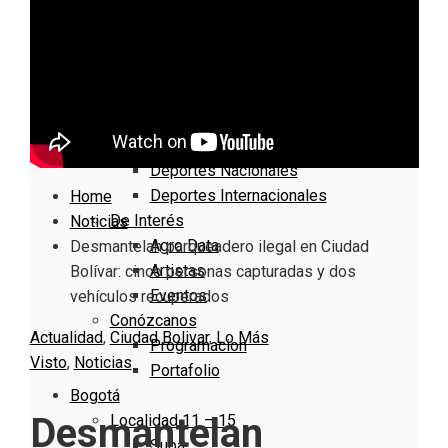
Nacionales
Bogotá
Cundinamarca
Boyacá
Deportes
Deportes Locales
Deportes Nacionales
Deportes Internacionales
Home
De Interés
Noticias
Agro Data
Desmantelan parqueadero ilegal en Ciudad
Artistas
Bolívar: cinco personas capturadas y dos
Eventos
vehículos recuperados
Conózcanos
Actualidad
,
Ciudad Bolivar
,
Lo Más
Programacion
Visto
,
Noticias
Portafolio
Bogotá
Desmantelan
Localidad 11 – 15
Suba