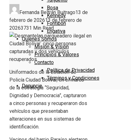
Bosa
Fernanda Beltrán Buitrago
13 de
Kennedy
febrero de 2026
13 de febrero de
Fontibón
2026
373
1 Min Read
Engativa
Quienes Somos
Misión & Visión
Principios & Valores
Contacto
Política de Privacidad
Uniformados de la Estación de
Términos y Condiciones
Policía Ciudad Bolívar, en el marco
Denuncie
de la estrategia “Seguridad,
Dignidad y Democracia”, capturaron
a cinco personas y recuperaron dos
vehículos que presentaban
alteraciones en sus sistemas de
identificación.
Vecinos del barrio Paraíso alertaron