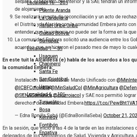
semana, el Ministro del Interior y la SAE tendrán un infor
Localidad 16 – 20
de alojamiento.
Puente Aranda
Se realizará un acto de reconciliación y un acto de rechaz
La Candelaria
el Distrito y la Nación con la comunidad Embera junto con
Rafael Uribe Uribe
entender que la violencia no puede ser la forma en la que
Ciudad Bolivar
La comunidad Embera solicitó una audiencia entre los Gobi
Sumapaz
acuerdos que se hicieron el pasado mes de mayo lo cual
Localidad 1 – 5
Usaquen
En este tuit la Alcaldesa (e) habla de los acuerdos a los 
Chapinero
la comunidad Embera:
Santa Fe
San Cristóbal
Instalación del Puesto de Mando Unificado con
@MinInte
Usme
@ICBFColombia
@MinSaludCol
@MinAgricultura
@Defens
Localidad 6 – 10
@SENAComunica
@cruzrojacol
y SAE nos permitió lograr
Tunjuelito
derechos de comunidad Embera.
https://t.co/PewBht1VA
Bosa
— Edna Bonilla Sebá (@EdnaBonillaSeba)
October 21, 20
Kennedy
Fontibón
En la sesión, que inició a las 4 de la tarde en las instalaciones 
Engativa
delegados de los Ministerios de Salud, Vivienda y Agricultura,