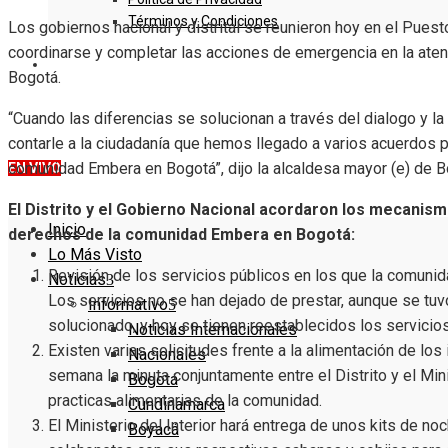
Términos y Condiciones
Los gobiernos nacional y distrital se reunieron hoy en el Pues
coordinarse y completar las acciones de emergencia en la aten
DENUNCIE
Bogotá.
“Cuando las diferencias se solucionan a través del dialogo y l
contarle a la ciudadanía que hemos llegado a varios acuerdos 
comunidad Embera en Bogotá”, dijo la alcaldesa mayor (e) de B
EN VIVO
El Distrito y el Gobierno Nacional acordaron los mecanis
Inicio
derechos de la comunidad Embera en Bogotá:
Lo Más Visto
Revisión de los servicios públicos en los que la comunid
Noticias
Los servicios no se han dejado de prestar, aunque se tu
Informativo
solucionado, y hoy se tienen reestablecidos los servicios
Noticias Internacionales
Existen varias solicitudes frente a la alimentación de los
Nacionales
semana la minuta conjuntamente entre el Distrito y el Minis
Bogotá
practicas alimentarias de la comunidad.
Cundinamarca
El Ministerio del Interior hará entrega de unos kits de no
Boyacá