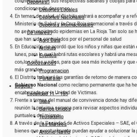
colchonetas con sus respectivas sabanas y cobijas para
Deportes
condiciones de descanso.
Deportes Locales
En temas de salud, el Distrito entrará a acompañar y a ref
Deportes Nacionales
Ministerio de Salud y la Cruz Roja internacional a través d
Deportes Internacionales
no se han registrado epidemias en La Rioja. Tan solo s
De Interés
que han sido controlados por el personal de salud
Agro Data
En Educación, se acordó que los niños y niñas que están 
Artistas
lunes, para lo cual habrá rutas escolares y habrá una mes
Eventos
con los niños y niñas, para que sea más incluyente y que 
Conózcanos
más grandes.
Programacion
El Distrito trabajará las garantías de retorno de manera c
Portafolio
Gobierno Nacional
como reclamo permanente que ha hec
Bogotá
encabezada por la Unidad de Victimas.
Localidad 11 – 15
Frente a temas del manual de convivencia donde hay dif
Suba
reunión la próxima semana para revisar aspectos individ
Barrios Unidos
puntuales del mismo.
Teusaquillo
A través de la Sociedad de Activos Especiales – SAE, el 
Los Mártires
bienes que eventualmente puedan ayudar a solucionar la
Antonio Nariño