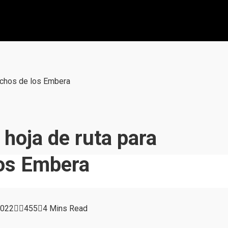
rechos de los Embera
 hoja de ruta para
los Embera
2022
455
4 Mins Read