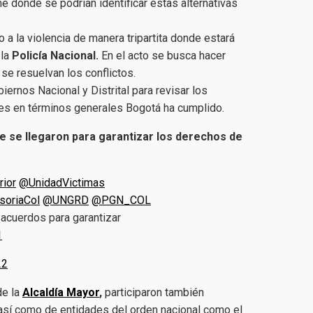
me donde se podrían identificar estas alternativas
o a la violencia de manera tripartita donde estará
 la
Policía Nacional.
En el acto se busca hacer
 se resuelvan los conflictos.
ernos Nacional y Distrital para revisar los
es en términos generales Bogotá ha cumplido.
que se llegaron para garantizar los derechos de
rior
@UnidadVictimas
oriaCol
@UNGRD
@PGN_COL
 acuerdos para garantizar
1
22
de la
Alcaldía Mayor
,
participaron también
 así como de entidades del orden nacional como el