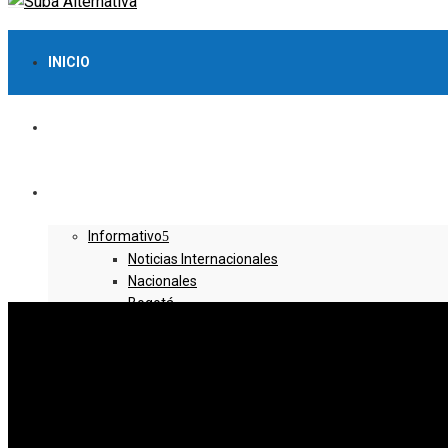
INICIO
LO MÁS VISTO
NOTICIAS
Informativo
Noticias Internacionales
Nacionales
Bogotá
Cundinamarca
Boyacá
Deportes
Deportes Locales
Deportes Nacionales
Deportes Internacionales