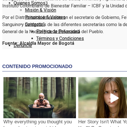
Quienes Somos
Instituto Colombiano de Bienestar Familiar – ICBF y la Unidad 
Misión & Visión
Principios & Valores
Por el Distrito también asistieron el secretario de Gobierno, Fe
Contacto
Sanguino y delegados de las diferentes secretarías como la de
Política de Privacidad
General de la Nación y de la Defensoría del Pueblo.
Términos y Condiciones
Fuente: Alcaldía Mayor de Bogotá
Denuncie