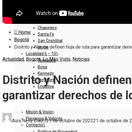
Ciudad Bolivar
Sumapaz
Localidad 1 – 5
Usaquen
Chapinero
Home
Santa Fe
Bogotá
San Cristóbal
Distrito y Nación definen hoja de ruta para garantizar de
Usme
Localidad 6 – 10
Actualidad
,
Bogotá
,
Lo Más Visto
,
Noticias
Tunjuelito
Bosa
Kennedy
Distrito y Nación definen
Fontibón
Engativa
garantizar derechos de 
QUIENES SOMOS
Misión & Visión
Principios & Valores
Aura Nelly Díaz
21 de octubre de 2022
21 de octubre de 
Contacto
Política de Privacidad