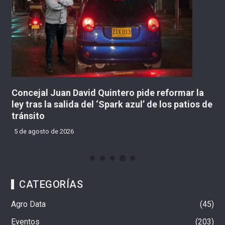
Concejal Juan David Quintero pide reformar la
Mi
ley tras la salida del ‘Spark azul’ de los patios de
ro
tránsito
5
5 de agosto de 2026
CATEGORÍAS
Agro Data
45
Eventos
203