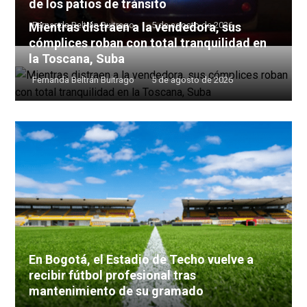
de los patios de tránsito
Mientras distraen a la vendedora, sus
Fernanda Beltrán Buitrago
5 de agosto de 2026
cómplices roban con total tranquilidad en
la Toscana, Suba
Fernanda Beltrán Buitrago
5 de agosto de 2026
En Bogotá, el Estadio de Techo vuelve a
recibir fútbol profesional tras
mantenimiento de su gramado