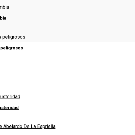
bia
 peligrosos
usteridad