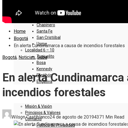
Sumapaz
Localidad 1 – 5
Usaquen
Chapinero
Home
Santa Fe
San Cristóbal
Bogotá
Usme
En alerta Cundinamarca a causa de incendios forestales
Localidad 6 – 10
Tunjuelito
Bogotá
,
Noticias
,
Suba
Bosa
Kennedy
En alerta Cundinamarca 
Fontibón
Engativa
incendios forestales
QUIENES SOMOS
Misión & Visión
Principios & Valores
Wilson Castiblanco
24 de agosto de 2019
437
1 Min Read
Contacto
Política de Privacidad