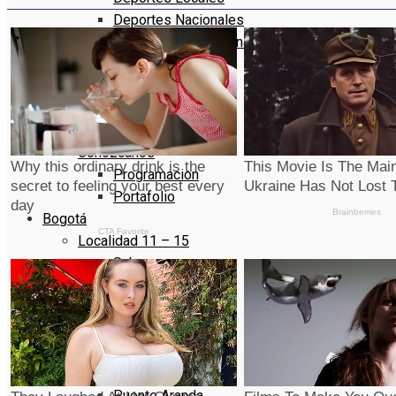
Deportes Nacionales
Deportes Internacionales
De Interés
Agro Data
Artistas
Eventos
Conózcanos
Programacion
Portafolio
Bogotá
Localidad 11 – 15
Suba
Barrios Unidos
Teusaquillo
Los Mártires
Antonio Nariño
Localidad 16 – 20
Puente Aranda