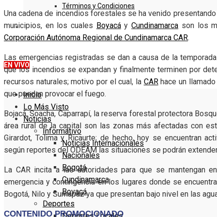
Términos y Condiciones
Una cadena de incendios forestales se ha venido presentando
municipios, en los cuales
Boyacá
y
Cundinamarca
son los má
DENUNCIE
Corporación Autónoma Regional de Cundinamarca CAR
.
Las emergencias registradas se dan a causa de la temporada
EN VIVO
que los incendios se expandan y finalmente terminen por deter
recursos naturales; motivo por el cual, la
CAR
hace un llamado 
que puedan provocar el fuego.
Inicio
Lo Más Visto
Bojacá, Soacha, Caparrapí, la reserva forestal protectora Bosq
Noticias
área rural de la capital son las zonas más afectadas con es
Informativo
Girardot, Tolima y Ricaurte; de hecho, hoy se encuentran ac
Noticias Internacionales
según reportes del ODEAM las situaciones se podrán extender
Nacionales
Bogotá
La CAR incita a las autoridades para que se mantengan en
Cundinamarca
emergencia y contingencia en los lugares donde se encuentra
Boyacá
Bogotá, Nilo y Sumapaz ya que presentan bajo nivel en las agu
Deportes
Deportes Locales