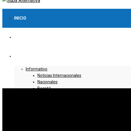
INICIO
LO MÁS VISTO
NOTICIAS
Informativo
Noticias Internacionales
Nacionales
Bogotá
Cundinamarca
Boyacá
Deportes
Deportes Locales
Deportes Nacionales
Deportes Internacionales