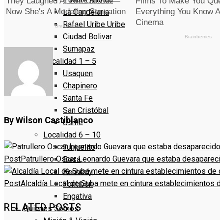
La Candelaria
Rafael Uribe Uribe
Ciudad Bolivar
Sumapaz
Localidad 1 – 5
Usaquen
Chapinero
Santa Fe
San Cristóbal
By Wilson Castiblanco
Usme
Localidad 6 – 10
Tunjuelito
Post
Patrullero Oscar Leonardo Guevara que estaba desapareci
Bosa
Kennedy
Post
Alcaldía Local de Suba mete en cintura establecimientos 
Fontibón
Engativa
RELATED POSTS
Quienes Somos