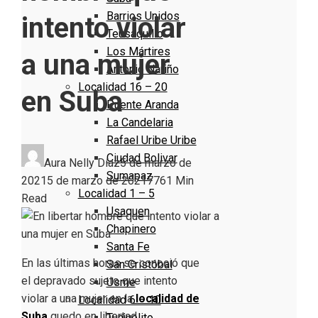
Barrios Unidos
intento violar
Teusaquillo
Los Mártires
a una mujer
Antonio Nariño
Localidad 16 – 20
en Suba
Puente Aranda
La Candelaria
Rafael Uribe Uribe
Ciudad Bolivar
Aura Nelly Díaz
5 de marzo de
Sumapaz
2021
5 de marzo de 2021
776
1 Min
Localidad 1 – 5
Read
Usaquen
Chapinero
Santa Fe
En las últimas horas se conoció que
San Cristóbal
el depravado sujeto que intento
Usme
violar a una mujer en la
localidad de
Localidad 6 – 10
Suba
quedo en libertad.
Tunjuelito