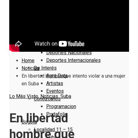
Nacionales
Bogotá
Cundinamarca
Boyacá
Deportes
Deportes Locales
Deportes Nacionales
Deportes Internacionales
Home
De Interés
Noticias
Agro Data
En libertad hombre que intento violar a una mujer
Artistas
en Suba
Eventos
Lo Más Visto
,
Noticias
,
Suba
Conózcanos
Programacion
En libertad
Portafolio
Bogotá
Localidad 11 – 15
hombre que
Suba