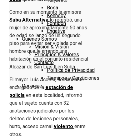
Bosa
Como en su momento la emisora
Kennedy
Suba Alternativa
lo registró, una
Fontibón
mujer de aproximadamente 50 años
Engativa
de edad se lanzó de un segundo
Quienes Somos
piso para evitar ser violada por el
Misión & Visión
hombre que le arrendo una
Principios & Valores
habitación en el conjunto residencial
Contacto
Alcázar de San Luis ll en Suba.
Política de Privacidad
Términos y Condiciones
El mayor Luis Acosta, comandante
Denuncie
encargado de la
estación de
policía
en esta localidad, informó
que el sujeto cuenta con 32
anotaciones judiciales por los
delitos de lesiones personales,
hurto, acceso carnal
violento
entre
otros.