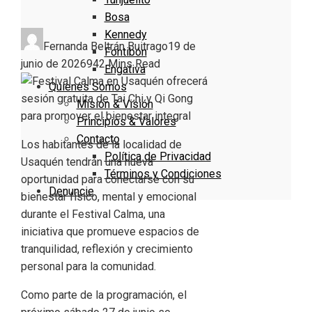
Bosa
Kennedy
Fernanda Beltrán Buitrago
19 de
Fontibón
junio de 2026
94
2 Mins Read
Engativa
Quienes Somos
Misión & Visión
Principios & Valores
Contacto
Los habitantes de la localidad de
Política de Privacidad
Usaquén tendrán una nueva
Términos y Condiciones
oportunidad para conectarse con su
Denuncie
bienestar físico, mental y emocional
durante el Festival Calma, una
iniciativa que promueve espacios de
tranquilidad, reflexión y crecimiento
personal para la comunidad.
Como parte de la programación, el