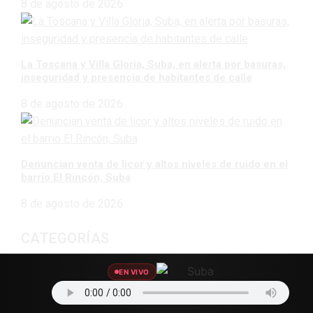
8 de agosto de 2026
La Toscana y Villa Gloria, Suba, en alerta por basuras,
inseguridad y presencia de habitantes de calle
8 de agosto de 2026
Denuncian venta de licor y altos niveles de ruido en el
barrio El Rincón, Suba
8 de agosto de 2026
CATEGORÍAS
Agro Data
45
EN VIVO
Eventos
203