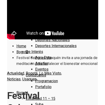
Nacionales
Bogotá
Cundinamarca
Boyacá
Deportes
Deportes Locales
Deportes Nacionales
Deportes Internacionales
Home
De Interés
Bogotá
Agro Data
Festival Calma en Usaquén invita a una jornada de
Artistas
meditación para fortalecer el bienestar emocional
Eventos
Actualidad
,
Bogotá
,
Lo Más Visto
,
Conózcanos
Noticias
,
Usaquen
Programacion
Portafolio
Festival
Bogotá
Localidad 11 – 15
Suba