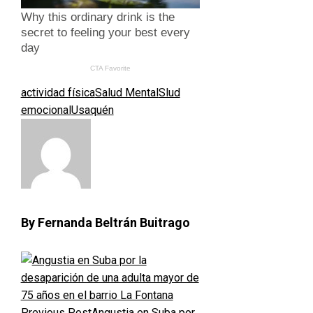
actividad física
Salud Mental
Slud
emocional
Usaquén
By Fernanda Beltrán Buitrago
Previous Post
Angustia en Suba por