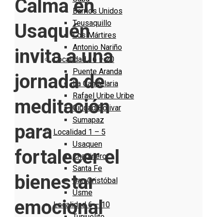
Calma en
Barrios Unidos
Teusaquillo
Usaquén
Los Mártires
Antonio Nariño
invita a una
Localidad 16 – 20
Puente Aranda
jornada de
La Candelaria
Rafael Uribe Uribe
meditación
Ciudad Bolivar
Sumapaz
para
Localidad 1 – 5
Usaquen
fortalecer el
Chapinero
Santa Fe
bienestar
San Cristóbal
Usme
emocional
Localidad 6 – 10
Tunjuelito