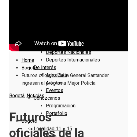
Nacionales
Bogotá
Cundinamarca
Boyacá
Deportes
Deportes Locales
Deportes Nacionales
Deportes Internacionales
Home
De Interés
Bogotá
Agro Data
Futuros oficiales de la General Santander
Artistas
ingresan al programa Mejor Policía
Eventos
Bogotá
,
Noticias
Conózcanos
Programacion
Futuros
Portafolio
Bogotá
Localidad 11 – 15
oficiales de la
Suba