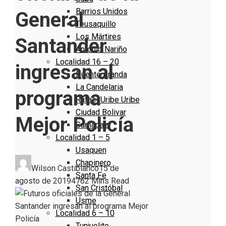
Barrios Unidos
General
Teusaquillo
Los Mártires
Santander
Antonio Nariño
Localidad 16 – 20
ingresan al
Puente Aranda
La Candelaria
programa
Rafael Uribe Uribe
Ciudad Bolivar
Mejor Policía
Sumapaz
Localidad 1 – 5
Usaquen
Chapinero
Wilson Castiblanco
15 de
Santa Fe
agosto de 2019
476
2 Mins Read
San Cristóbal
Usme
Localidad 6 – 10
Tunjuelito