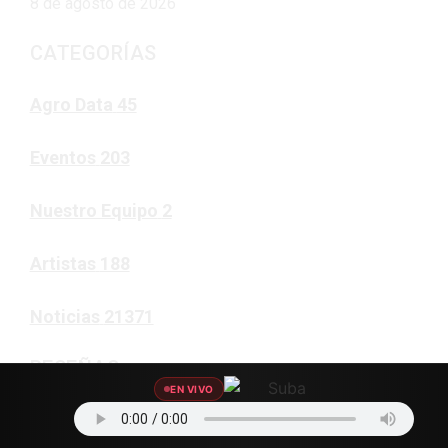
8 de agosto de 2026
CATEGORÍAS
Agro Data
45
Eventos
203
Nuestro Equipo
2
Artistas
188
Noticias
21371
RESEÑAS
EN VIVO
Noticias