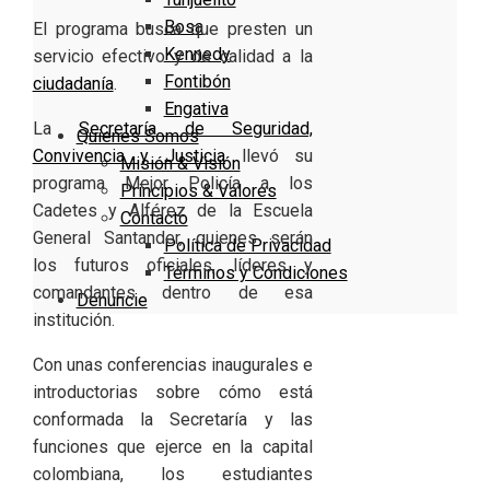
Bosa
El programa busca que presten un
Kennedy
servicio efectivo y de calidad a la
Fontibón
ciudadanía
.
Engativa
La
Secretaría de Seguridad,
Quienes Somos
Convivencia y Justicia
llevó su
Misión & Visión
programa Mejor Policía a los
Principios & Valores
Cadetes y Alférez de la Escuela
Contacto
General Santander, quienes serán
Política de Privacidad
los futuros oficiales, líderes y
Términos y Condiciones
comandantes dentro de esa
Denuncie
institución.
Con unas conferencias inaugurales e
introductorias sobre cómo está
conformada la Secretaría y las
funciones que ejerce en la capital
colombiana, los estudiantes