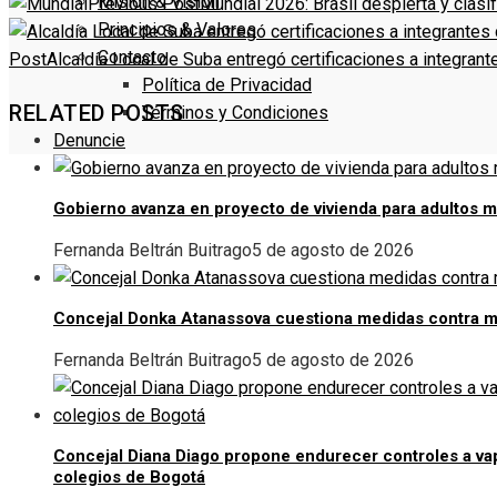
Misión & Visión
Previous Post
Mundial 2026: Brasil despierta y clasif
Principios & Valores
Contacto
Post
Alcaldía Local de Suba entregó certificaciones a integra
Política de Privacidad
RELATED POSTS
Términos y Condiciones
Denuncie
Gobierno avanza en proyecto de vivienda para adultos 
Fernanda Beltrán Buitrago
5 de agosto de 2026
Concejal Donka Atanassova cuestiona medidas contra m
Fernanda Beltrán Buitrago
5 de agosto de 2026
Concejal Diana Diago propone endurecer controles a v
colegios de Bogotá