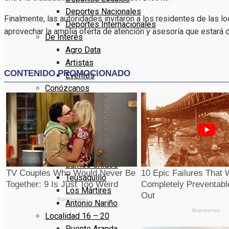
Deportes Nacionales
Finalmente, las autoridades invitaron a los residentes de las l
Deportes Internacionales
aprovechar la amplia oferta de atención y asesoría que estará 
De Interés
Agro Data
Artistas
Eventos
Conózcanos
Programacion
Portafolio
Bogotá
Localidad 11 – 15
Suba
Barrios Unidos
Teusaquillo
Los Mártires
Antonio Nariño
Localidad 16 – 20
Puente Aranda