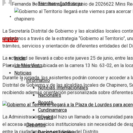
Términos y Condiciones
Fernanda Beltrán Buitrago
25 de junio de 2026
62
2 Mins Re
DENUNCIE
La Secretaría Distrital de Gobierno y las alcaldías locales conti
ciudadanos a través de la estrategia “Gobierno al Territorio”, u
EN VIVO
trámites, servicios y orientación de diferentes entidades del Di
Inicio
La actividad se llevará a cabo este jueves 25 de junio, entre las
Lo Más Visto
Plaza de Lourdes, ubicada en la carrera 13 No. 63-02, en la loc
Noticias
Durante la jornada, los asistentes podrán conocer y acceder a la
Informativo
Distrital de Gobierno y de las alcaldías locales de Chapinero, 
Noticias Internacionales
recibiendo además orientación personalizada sobre diferentes
Nacionales
Bogotá
Cundinamarca
La Administración Distrital hizo un llamado a la comunidad para 
Boyacá
el acceso a los servicios institucionales sin necesidad de des
Deportes
entre la ciudadanía y las entidades del Distrito.
Deportes Locales