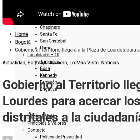
Sumapaz
Localidad 1 – 5
Usaquen
Chapinero
Home
Santa Fe
San Cristóbal
Bogotá
Usme
Gobierno al Territorio llegará a la Plaza de Lourdes para a
Localidad 6 – 10
Tunjuelito
Actualidad
,
Bogotá
,
Chapinero
,
Lo Más Visto
,
Noticias
Bosa
Kennedy
Gobierno al Territorio lle
Fontibón
Engativa
Lourdes para acercar los
QUIENES SOMOS
distritales a la ciudadaní
Misión & Visión
Principios & Valores
Contacto
Política de Privacidad