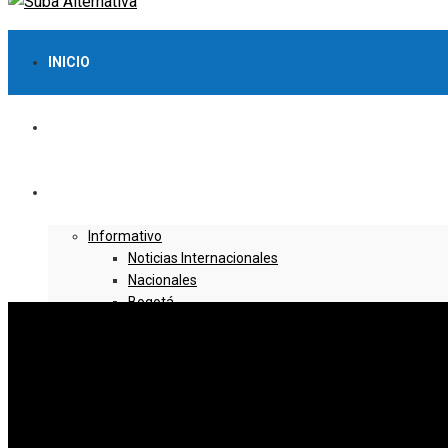
INICIO
LO MÁS VISTO
NOTICIAS
Informativo
Noticias Internacionales
Nacionales
Bogotá
Cundinamarca
Boyacá
Deportes
Deportes Locales
Deportes Nacionales
Deportes Internacionales