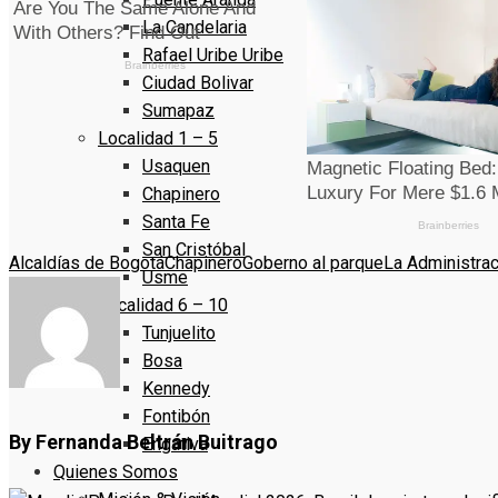
La Candelaria
Rafael Uribe Uribe
Ciudad Bolivar
Sumapaz
Localidad 1 – 5
Usaquen
Chapinero
Santa Fe
San Cristóbal
Alcaldías de Bogotá
Chapinero
Goberno al parque
La Administraci
Usme
Localidad 6 – 10
Tunjuelito
Bosa
Kennedy
Fontibón
By Fernanda Beltrán Buitrago
Engativa
Quienes Somos