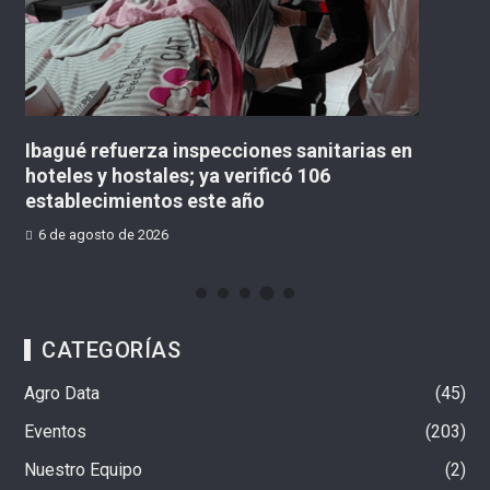
«No existe un contrato para la obra definitiva»:
concejal lanzó advertencia sobre el
Multicampus
6 de agosto de 2026
CATEGORÍAS
Agro Data
45
Eventos
203
Nuestro Equipo
2