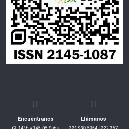
Encuéntranos
Llámanos
Cl. 143b #145-05 Suba
321 930 5954 | 322 357