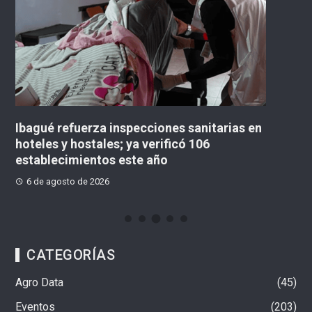
Ibagué refuerza inspecciones sanitarias en
«N
hoteles y hostales; ya verificó 106
co
establecimientos este año
M
6 de agosto de 2026
CATEGORÍAS
Agro Data
45
Eventos
203