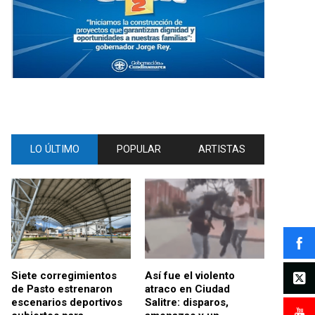
LO ÚLTIMO
POPULAR
ARTISTAS
Siete corregimientos
Así fue el violento
de Pasto estrenaron
atraco en Ciudad
escenarios deportivos
Salitre: disparos,