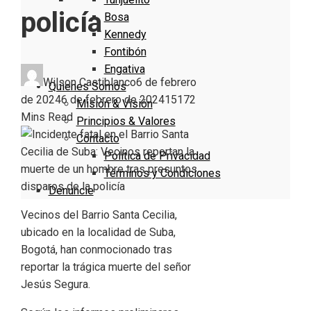
policía
Bosa
Kennedy
Fontibón
Engativa
Wilson Castiblanco
6 de febrero
Quienes Somos
de 2024
6 de febrero de 2024
1517
2
Misión & Visión
Mins Read
Principios & Valores
Contacto
Política de Privacidad
Términos y Condiciones
Denuncie
Vecinos del Barrio Santa Cecilia,
ubicado en la localidad de Suba,
Bogotá, han conmocionado tras
reportar la trágica muerte del señor
Jesús Segura.