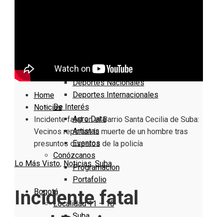
Nacionales
Bogotá
Cundinamarca
Boyacá
Deportes
Deportes Locales
Deportes Nacionales
Deportes Internacionales
Home
De Interés
Noticias
Agro Data
Incidente fatal en el Barrio Santa Cecilia de Suba:
Artistas
Vecinos reportan la muerte de un hombre tras
Eventos
presuntos disparos de la policía
Conózcanos
Lo Más Visto
,
Noticias
,
Suba
Programacion
Portafolio
Incidente fatal
Bogotá
Localidad 11 – 15
Suba