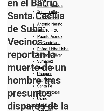
en el Barrio
Barrios Unidos
Teusaquillo
Santa Cecilia
Los Mártires
Antonio Nariño
de Suba:
Localidad 16 – 20
Puente Aranda
Vecinos
La Candelaria
Rafael Uribe Uribe
reportan la
Ciudad Bolivar
Sumapaz
muerte de un
Localidad 1 – 5
Usaquen
hombre tras
Chapinero
Santa Fe
presuntos
San Cristóbal
Usme
disparos de la
Localidad 6 – 10
Tunjuelito