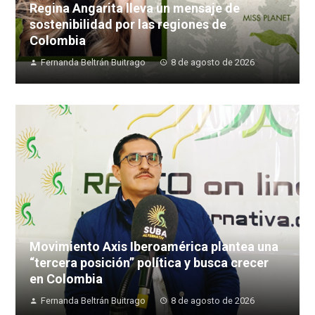
Regina Angarita lleva un mensaje de
sostenibilidad por las regiones de
Colombia
Fernanda Beltrán Buitrago
8 de agosto de 2026
Movimiento Axis Iberoamérica plantea una
“tercera posición” política y busca crecer
en Colombia
Fernanda Beltrán Buitrago
8 de agosto de 2026