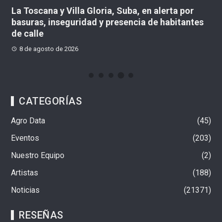
en
La Toscana y Villa Gloria, Suba, en alerta por
De
basuras, inseguridad y presencia de habitantes
en
de calle
8 de agosto de 2026
CATEGORÍAS
Agro Data
45
Eventos
203
Nuestro Equipo
2
Artistas
188
Noticias
21371
RESEÑAS