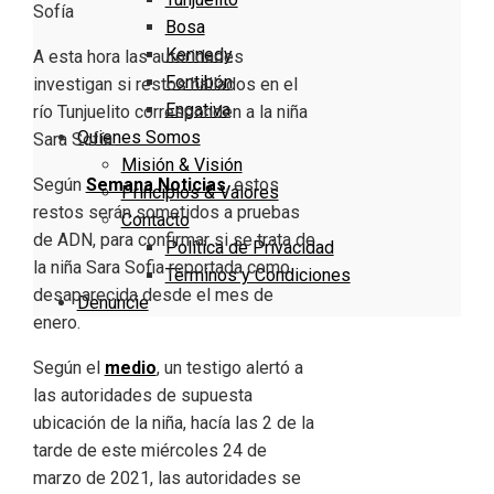
Bosa
Kennedy
A esta hora las autoridades
Fontibón
investigan si restos hallados en el
Engativa
río Tunjuelito corresponden a la niña
Quienes Somos
Sara Sofía.
Misión & Visión
Según
Semana Noticias
, estos
Principios & Valores
restos serán sometidos a pruebas
Contacto
de ADN, para confirmar si se trata de
Política de Privacidad
la niña Sara Sofia reportada como
Términos y Condiciones
desaparecida desde el mes de
Denuncie
enero.
Según el
medio
, un testigo alertó a
las autoridades de supuesta
ubicación de la niña, hacía las 2 de la
tarde de este miércoles 24 de
marzo de 2021, las autoridades se