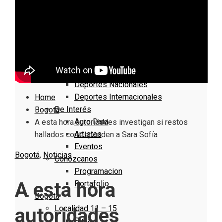
Nacionales
Bogotá
Cundinamarca
Boyacá
Deportes
Deportes Locales
Deportes Nacionales
Deportes Internacionales
Home
De Interés
Bogotá
Agro Data
A esta hora autoridades investigan si restos
Artistas
hallados corresponden a Sara Sofía
Eventos
Bogotá
,
Noticias
Conózcanos
Programacion
A esta hora
Portafolio
Bogotá
Localidad 11 – 15
autoridades
Suba