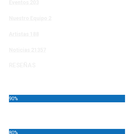
Eventos
203
Nuestro Equipo
2
Artistas
188
Noticias
21357
RESEÑAS
Noticias
90%
Deportes
80%