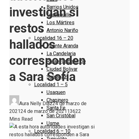
Barrios Unidos
investigan si
Teusaquillo
Los Mártires
restos
Antonio Nariño
Localidad 16 – 20
hallados
Puente Aranda
La Candelaria
corresponden
Rafael Uribe Uribe
Ciudad Bolivar
a Sara Sofía
Sumapaz
Localidad 1 – 5
Usaquen
Chapinero
Aura Nelly Díaz
24 de marzo de
Santa Fe
2021
24 de marzo de 2021
1362
2
San Cristóbal
Mins Read
Usme
Localidad 6 – 10
Tunjuelito