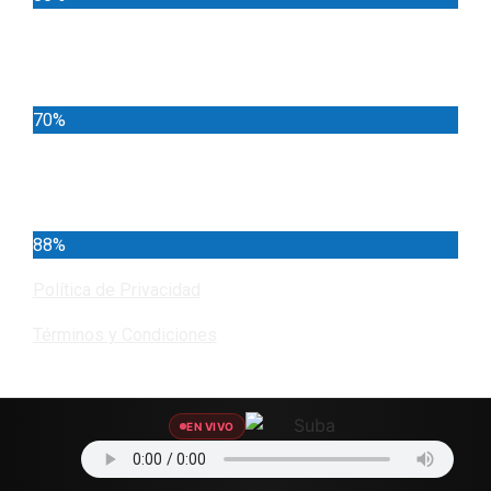
Locales
70%
Cundinamarca
88%
Política de Privacidad
Términos y Condiciones
EN VIVO
Encuéntranos