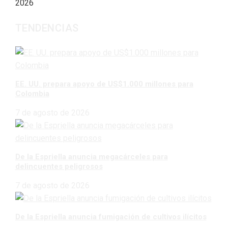
2026
TENDENCIAS
EE. UU. prepara apoyo de US$1.000 millones para
Colombia
7 de agosto de 2026
De la Espriella anuncia megacárceles para
delincuentes peligrosos
7 de agosto de 2026
De la Espriella anuncia fumigación de cultivos ilícitos