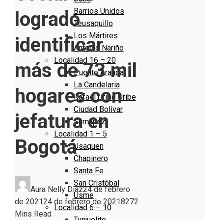
Barrios Unidos
logrado
Teusaquillo
Los Mártires
identificar
Antonio Nariño
Localidad 16 – 20
más de 73 mil
Puente Aranda
La Candelaria
hogares con
Rafael Uribe Uribe
Ciudad Bolivar
jefatura en
Sumapaz
Localidad 1 – 5
Bogotá
Usaquen
Chapinero
Santa Fe
San Cristóbal
Aura Nelly Díaz
24 de febrero
Usme
de 2021
24 de febrero de 2021
827
2
Localidad 6 – 10
Mins Read
Tunjuelito