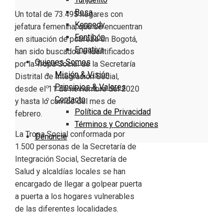
Bosa
Un total de 73.495 hogares con
Kennedy
jefatura femenina, que se encuentran
Fontibón
en situación de pobreza en Bogotá,
Engativa
han sido buscados e identificados
Quienes Somos
por la Tropa Social de la Secretaría
Misión & Visión
Distrital de Integración Social,
Principios & Valores
desde el 11 de noviembre del 2020
Contacto
y hasta lo corrido del mes de
Política de Privacidad
febrero.
Términos y Condiciones
La Tropa Social conformada por
Denuncie
1.500 personas de la Secretaría de
Integración Social, Secretaría de
Salud y alcaldías locales se han
encargado de llegar a golpear puerta
a puerta a los hogares vulnerables
de las diferentes localidades.