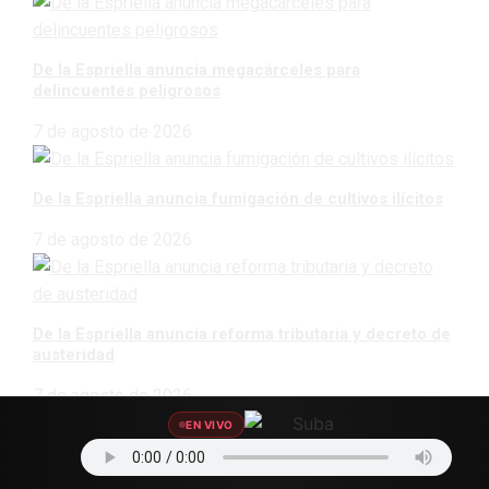
De la Espriella anuncia megacárceles para
delincuentes peligrosos
7 de agosto de 2026
De la Espriella anuncia fumigación de cultivos ilícitos
7 de agosto de 2026
De la Espriella anuncia reforma tributaria y decreto de
austeridad
7 de agosto de 2026
EN VIVO