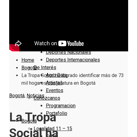
Nacionales
Bogotá
Cundinamarca
Boyacá
Deportes
Deportes Locales
Deportes Nacionales
Deportes Internacionales
Home
De Interés
Bogotá
Agro Data
La Tropa Social ha logrado identificar más de 73
Artistas
mil hogares con jefatura en Bogotá
Eventos
Bogotá
,
Noticias
Conózcanos
Programacion
La Tropa
Portafolio
Bogotá
Localidad 11 – 15
Social ha
Suba