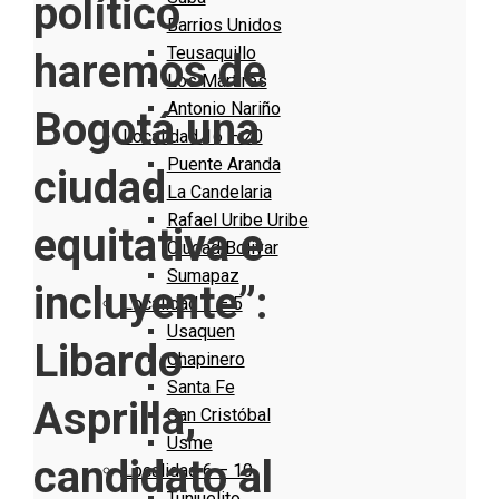
político
Barrios Unidos
Teusaquillo
haremos de
Los Mártires
Antonio Nariño
Bogotá una
Localidad 16 – 20
Puente Aranda
ciudad
La Candelaria
Rafael Uribe Uribe
equitativa e
Ciudad Bolivar
Sumapaz
incluyente”:
Localidad 1 – 5
Usaquen
Libardo
Chapinero
Santa Fe
Asprilla,
San Cristóbal
Usme
candidato al
Localidad 6 – 10
Tunjuelito