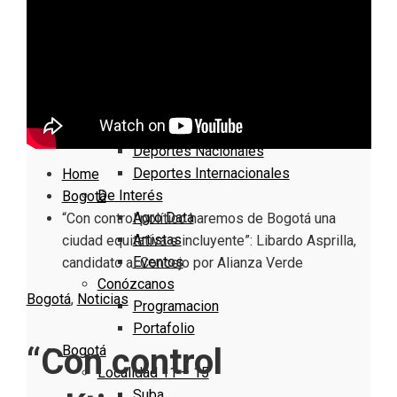
Nacionales
Bogotá
Cundinamarca
Boyacá
Deportes
Deportes Locales
Deportes Nacionales
Deportes Internacionales
Home
De Interés
Bogotá
Agro Data
“Con control político haremos de Bogotá una
Artistas
ciudad equitativa e incluyente”: Libardo Asprilla,
Eventos
candidato al Concejo por Alianza Verde
Conózcanos
Bogotá
,
Noticias
Programacion
Portafolio
“Con control
Bogotá
Localidad 11 – 15
Suba