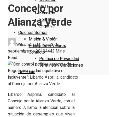
Concejo por
Bosa
Kennedy
Alianza Verde
Fontibón
Engativa
Quienes Somos
Misión & Visión
Wilson Castiblanco
3 de
Principios & Valores
septiembre de 2019
444
2 Mins
Contacto
Read
Política de Privacidad
Términos y Condiciones
Denuncie
Libardo Asprilla, candidato al
Concejo por la Alianza Verde, con el
número 7, llamó la atención sobre la
situación de desempleo que viven