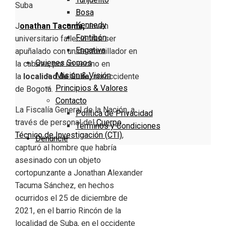
Bosa
Kennedy
J
onathan Tacuma,
Joven
Fontibón
universitario falleció tras ser
Engativa
apuñalado con un destornillador en
Quienes Somos
la cabeza, por un vecino en
Misión & Visión
la
localidad de Suba,
noroccidente
Principios & Valores
de Bogotá.
Contacto
La Fiscalía General de la Nación, a
Política de Privacidad
través de personal del
Cuerpo
Términos y Condiciones
Técnico de Investigación (CTI)
,
Denuncie
capturó al hombre que habría
asesinado con un objeto
cortopunzante a Jonathan Alexander
Tacuma Sánchez, en hechos
ocurridos el 25 de diciembre de
2021, en el barrio Rincón de la
localidad de Suba, en el occidente