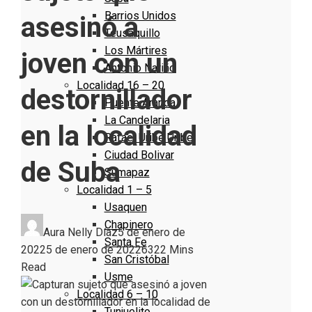
Barrios Unidos
asesinó a
Teusaquillo
Los Mártires
joven con un
Antonio Nariño
Localidad 16 – 20
destornillador
Puente Aranda
La Candelaria
en la localidad
Rafael Uribe Uribe
Ciudad Bolivar
de Suba
Sumapaz
Localidad 1 – 5
Usaquen
Chapinero
Aura Nelly Díaz
5 de enero de
Santa Fe
2022
5 de enero de 2022
632
2 Mins
San Cristóbal
Read
Usme
Localidad 6 – 10
Tunjuelito