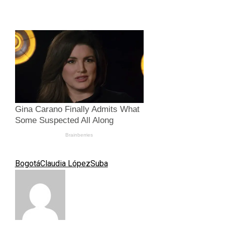
Bogotá
Claudia López
Suba