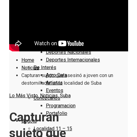
Nacionales
Bogotá
Cundinamarca
Boyacá
Deportes
Deportes Locales
Deportes Nacionales
Deportes Internacionales
Home
De Interés
Noticias
Agro Data
Capturan sujeto que asesinó a joven con un
Artistas
destornillador en la localidad de Suba
Eventos
Lo Más Visto
,
Noticias
,
Suba
Conózcanos
Programacion
Capturan
Portafolio
Bogotá
Localidad 11 – 15
sujeto que
Suba