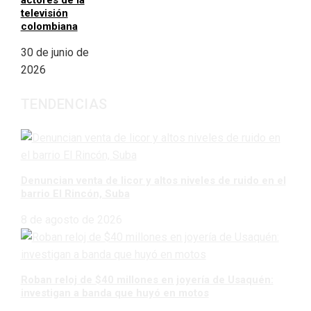
actores de la
televisión
colombiana
30 de junio de
2026
TENDENCIAS
Denuncian venta de licor y altos niveles de ruido en el
barrio El Rincón, Suba
8 de agosto de 2026
Roban reloj de $40 millones en joyería de Usaquén:
investigan a banda que huyó en motos