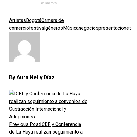
Artistas
Bogotá
Camara de
comercio
festival
géneros
Música
negocios
presentaciones
By Aura Nelly Díaz
Previous Post
ICBF y Conferencia
de La Haya realizan seguimiento a