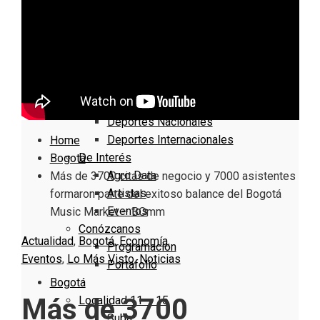
Nacionales
Bogotá
Cundinamarca
Boyacá
Deportes
Deportes Locales
Deportes Nacionales
Deportes Internacionales
Home
De Interés
Bogotá
Agro Data
Más de 3700 citas de negocio y 7000 asistentes
Artistas
formaron parte del exitoso balance del Bogotá
Eventos
Music Market – BOmm
Conózcanos
Actualidad
,
Bogotá
,
Economía
,
Programacion
Eventos
,
Lo Más Visto
,
Noticias
Portafolio
Bogotá
Más de 3700
Localidad 11 – 15
Suba