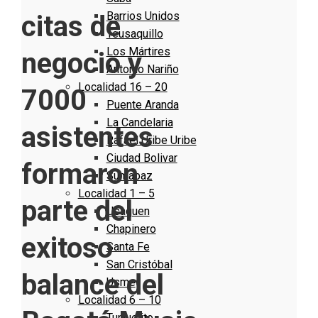
Barrios Unidos
citas de
Teusaquillo
Los Mártires
negocio y
Antonio Nariño
Localidad 16 – 20
7000
Puente Aranda
La Candelaria
asistentes
Rafael Uribe Uribe
Ciudad Bolivar
formaron
Sumapaz
Localidad 1 – 5
parte del
Usaquen
Chapinero
exitoso
Santa Fe
San Cristóbal
balance del
Usme
Localidad 6 – 10
Tunjuelito