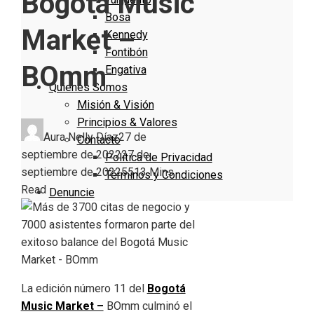
Bogotá Music
Bosa
Market –
Kennedy
Fontibón
BOmm
Engativa
Quienes Somos
Misión & Visión
Principios & Valores
Aura Nelly Díaz
27 de
Contacto
septiembre de 2022
27 de
Política de Privacidad
septiembre de 2022
551
3 Mins
Términos y Condiciones
Read
Denuncie
La edición número 11 del
Bogotá
Music Market –
BOmm culminó el